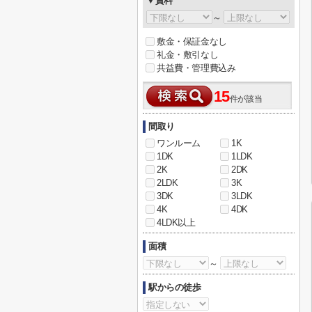
▼賃料
～
敷金・保証金なし
礼金・敷引なし
共益費・管理費込み
15
件が該当
間取り
ワンルーム
1K
1DK
1LDK
2K
2DK
2LDK
3K
3DK
3LDK
4K
4DK
4LDK以上
面積
～
駅からの徒歩