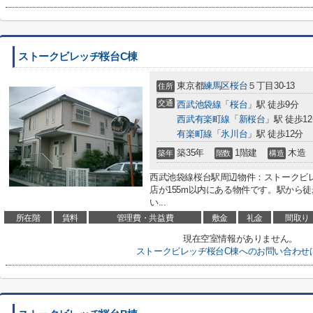
ストークビレッヂ桜台C棟
東京都
練馬区
桜台
５丁目30-13
住所
交通
西武池袋線
「
桜台
」駅 徒歩9分
西武有楽町線
「
新桜台
」駅 徒歩1
有楽町線
「
氷川台
」駅 徒歩12分
築35年
1階建
木造
築年
階数
構造
西武池袋線桜台駅周辺物件：ストークビレ
店が155m以内にある物件です。駅から
い...
所在階
賃料
管理費・共益費
敷金
礼金
間取り
現在空室情報がありません。
ストークビレッヂ桜台C棟へのお問い合わせ