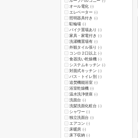
ルーフバルコニー
(-)
オール電化
(-)
エレベーター
(-)
照明器具付き
(-)
駐輪場
(-)
バイク置場あり
(-)
家具・家電付き
(-)
洗濯機置場有
(-)
外観タイル張り
(-)
コンロ２口以上
(-)
食器洗い乾燥機
(-)
システムキッチン
(-)
対面式キッチン
(-)
バス・トイレ別
(-)
追焚機能浴室
(-)
浴室乾燥機
(-)
温水洗浄便座
(-)
洗面台
(-)
洗髪洗面化粧台
(-)
シャワー
(-)
独立洗面台
(-)
エアコン
(-)
床暖房
(-)
床下収納
(-)