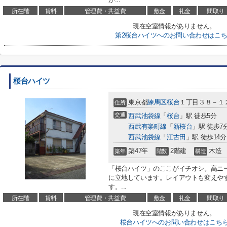
所在階
賃料
管理費・共益費
敷金
礼金
間取り
現在空室情報がありません。
第2桜台ハイツへのお問い合わせはこ
桜台ハイツ
東京都
練馬区
桜台
１丁目３８－１
住所
交通
西武池袋線
「
桜台
」駅 徒歩5分
西武有楽町線
「
新桜台
」駅 徒歩7
西武池袋線
「
江古田
」駅 徒歩14分
築47年
2階建
木造
築年
階数
構造
「桜台ハイツ」のここがイチオシ。高ニ
に立地しています。レイアウトも変えや
す。...
所在階
賃料
管理費・共益費
敷金
礼金
間取り
現在空室情報がありません。
桜台ハイツへのお問い合わせはこち