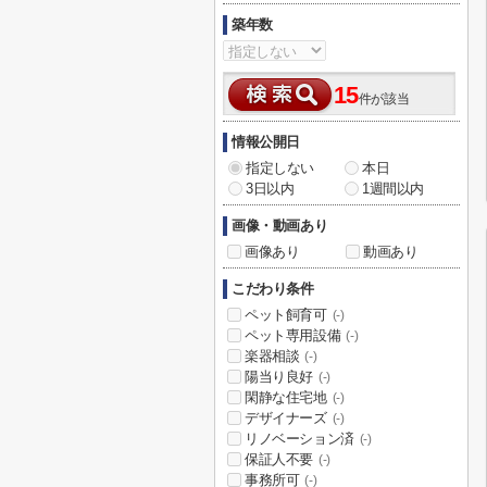
築年数
15
件が該当
情報公開日
指定しない
本日
3日以内
1週間以内
画像・動画あり
画像あり
動画あり
こだわり条件
ペット飼育可
(-)
ペット専用設備
(-)
楽器相談
(-)
陽当り良好
(-)
閑静な住宅地
(-)
デザイナーズ
(-)
リノベーション済
(-)
保証人不要
(-)
事務所可
(-)