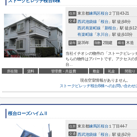
ストークビレッヂ桜台B棟
東京都
練馬区
桜台
２丁目43-21
住所
交通
西武池袋線
「
桜台
」駅 徒歩8分
西武有楽町線
「
新桜台
」駅 徒歩1
有楽町線
「
氷川台
」駅 徒歩10分
築35年
2階建
木造
築年
階数
構造
当社イチオシの物件の「ストークビレッ
ちらの物件はアパートです。アクセスの
台...
所在階
賃料
管理費・共益費
敷金
礼金
間取り
現在空室情報がありません。
ストークビレッヂ桜台B棟へのお問い合わせ
桜台ローズハイムⅡ
東京都
練馬区
桜台
１丁目44-7
住所
交通
西武池袋線
「
桜台
」駅 徒歩2分