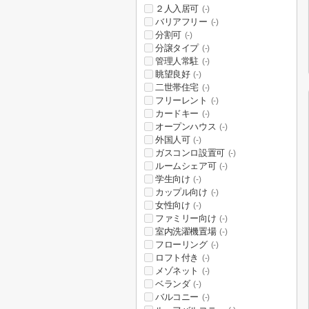
２人入居可
(-)
バリアフリー
(-)
分割可
(-)
分譲タイプ
(-)
管理人常駐
(-)
眺望良好
(-)
二世帯住宅
(-)
フリーレント
(-)
カードキー
(-)
オープンハウス
(-)
外国人可
(-)
ガスコンロ設置可
(-)
ルームシェア可
(-)
学生向け
(-)
カップル向け
(-)
女性向け
(-)
ファミリー向け
(-)
室内洗濯機置場
(-)
フローリング
(-)
ロフト付き
(-)
メゾネット
(-)
ベランダ
(-)
バルコニー
(-)