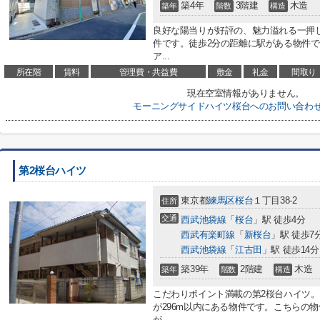
築4年
3階建
木造
築年
階数
構造
良好な陽当りが好評の、魅力溢れる一押
件です。徒歩2分の距離に駅がある物件
ア...
所在階
賃料
管理費・共益費
敷金
礼金
間取り
現在空室情報がありません。
モーニングサイドハイツ桜台へのお問い合わ
第2桜台ハイツ
東京都
練馬区
桜台
１丁目38-2
住所
交通
西武池袋線
「
桜台
」駅 徒歩4分
西武有楽町線
「
新桜台
」駅 徒歩7
西武池袋線
「
江古田
」駅 徒歩14分
築39年
2階建
木造
築年
階数
構造
こだわりポイント満載の第2桜台ハイツ。
が296m以内にある物件です。こちらの
が...