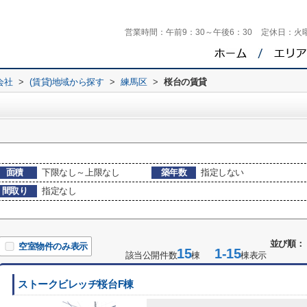
営業時間：
午前9：30～午後6：30
定休日：
火
会社
>
(賃貸)地域から探す
>
練馬区
>
桜台の賃貸
面積
下限なし～上限なし
築年数
指定しない
間取り
指定なし
並び順：
空室物件のみ表示
15
1-15
該当公開件数
棟
棟表示
ストークビレッヂ桜台F棟