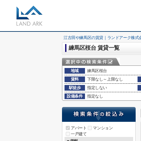
江古田や練馬区の賃貸｜ランドアーク株式
練馬区桜台 賃貸一覧
地域
練馬区桜台
賃料
下限なし～上限なし
駅徒歩
指定しない
設備条件
指定なし
アパート
マンション
一戸建て