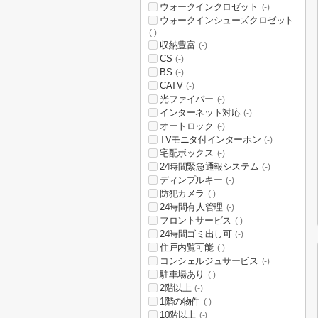
ウォークインクロゼット
(-)
ウォークインシューズクロゼット
(-)
収納豊富
(-)
CS
(-)
BS
(-)
CATV
(-)
光ファイバー
(-)
インターネット対応
(-)
オートロック
(-)
TVモニタ付インターホン
(-)
宅配ボックス
(-)
24時間緊急通報システム
(-)
ディンプルキー
(-)
防犯カメラ
(-)
24時間有人管理
(-)
フロントサービス
(-)
24時間ゴミ出し可
(-)
住戸内覧可能
(-)
コンシェルジュサービス
(-)
駐車場あり
(-)
2階以上
(-)
1階の物件
(-)
10階以上
(-)