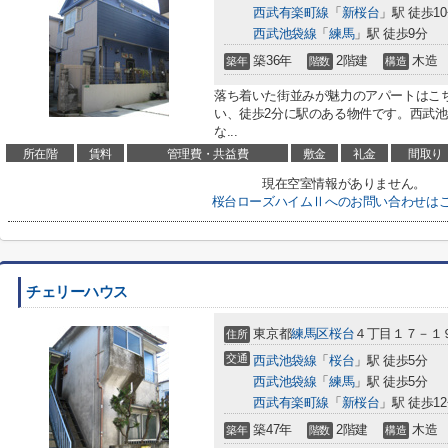
西武有楽町線
「
新桜台
」駅 徒歩1
西武池袋線
「
練馬
」駅 徒歩9分
築36年
2階建
木造
築年
階数
構造
落ち着いた街並みが魅力のアパートはこ
い、徒歩2分に駅のある物件です。西武
な...
所在階
賃料
管理費・共益費
敷金
礼金
間取り
現在空室情報がありません。
桜台ローズハイムⅡへのお問い合わせは
チェリーハウス
東京都
練馬区
桜台
４丁目１７－１
住所
交通
西武池袋線
「
桜台
」駅 徒歩5分
西武池袋線
「
練馬
」駅 徒歩5分
西武有楽町線
「
新桜台
」駅 徒歩1
築47年
2階建
木造
築年
階数
構造