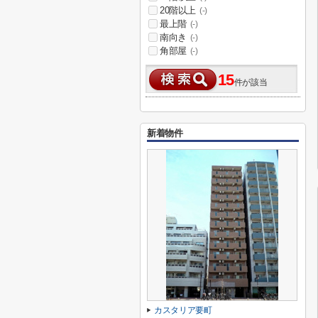
20階以上
(-)
最上階
(-)
南向き
(-)
角部屋
(-)
15
件が該当
新着物件
カスタリア要町