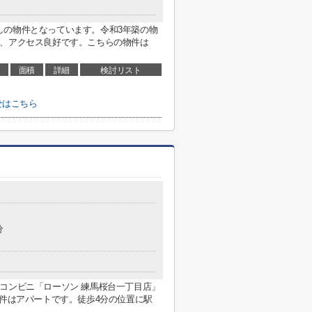
しの物件となっています。令和3年築の物
で、アクセス良好です。こちらの物件は
面積
詳細
検討リスト
せはこちら
分
コンビニ「ローソン 練馬桜台一丁目店」
物件はアパートです。徒歩4分の位置に駅