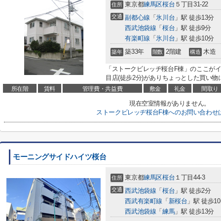
東京都
練馬区
桜台
５丁目31-22
住所
交通
副都心線
「
氷川台
」駅 徒歩13分
西武池袋線
「
桜台
」駅 徒歩9分
有楽町線
「
氷川台
」駅 徒歩10分
築33年
2階建
木造
築年
階数
構造
「ストークビレッヂ桜台F棟」のここがイ
目店(徒歩2分)がありちょっとした買い物
所在階
賃料
管理費・共益費
敷金
礼金
間取り
現在空室情報がありません。
ストークビレッヂ桜台F棟へのお問い合わせ
モーニングサイドハイツ桜台
東京都
練馬区
桜台
１丁目44-3
住所
交通
西武池袋線
「
桜台
」駅 徒歩2分
西武有楽町線
「
新桜台
」駅 徒歩1
西武池袋線
「
練馬
」駅 徒歩13分