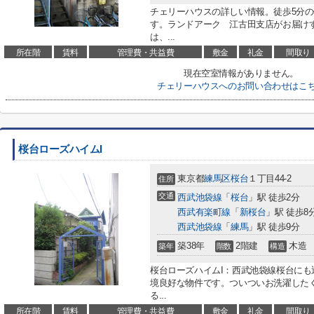
チェリーハウスの詳しい情報。徒歩5分
す。ランドアーク 江古田支店がお届け
は、...
所在階
賃料
管理費・共益費
敷金
礼金
間取り
現在空室情報がありません。
チェリーハウスへのお問い合わせはこ
桜台ローズハイムI
東京都
練馬区
桜台
１丁目44-2
住所
交通
西武池袋線
「
桜台
」駅 徒歩2分
西武有楽町線
「
新桜台
」駅 徒歩8
西武池袋線
「
練馬
」駅 徒歩9分
築38年
2階建
木造
築年
階数
構造
桜台ローズハイムI：西武池袋線桜台に
境良好な物件です。ついついお洗濯した
る...
所在階
賃料
管理費・共益費
敷金
礼金
間取り