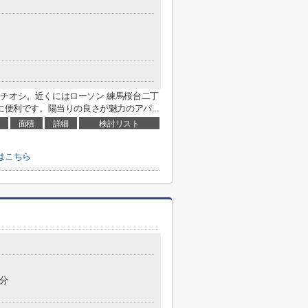
チオシ。近くにはローソン 練馬桜台二丁
に便利です。陽当りの良さが魅力のアパ...
面積
詳細
検討リスト
はこちら
0分