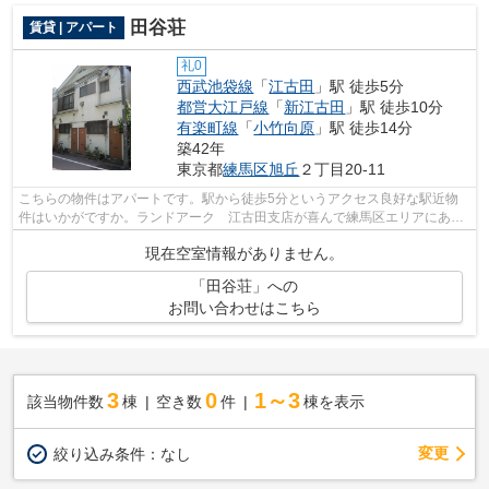
田谷荘
賃貸 | アパート
礼0
西武池袋線
「
江古田
」駅 徒歩5分
都営大江戸線
「
新江古田
」駅 徒歩10分
有楽町線
「
小竹向原
」駅 徒歩14分
築42年
東京都
練馬区
旭丘
２丁目20-11
こちらの物件はアパートです。駅から徒歩5分というアクセス良好な駅近物
件はいかがですか。ランドアーク 江古田支店が喜んで練馬区エリアにある
物件探しのお手伝いを致します。遠慮な...
現在空室情報がありません。
「田谷荘」への
お問い合わせはこちら
3
0
1～3
該当物件数
棟
空き数
件
棟を表示
変更
絞り込み条件：
なし