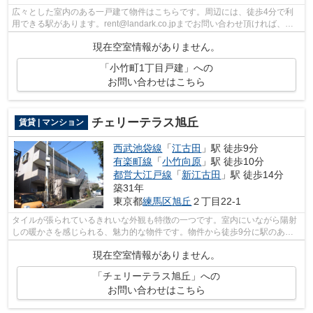
広々とした室内のある一戸建て物件はこちらです。周辺には、徒歩4分で利
用できる駅があります。rent@landark.co.jpまでお問い合わせ頂ければ、練
馬区にある物件情報をご提供致します。...
現在空室情報がありません。
「小竹町1丁目戸建」への
お問い合わせはこちら
チェリーテラス旭丘
賃貸 | マンション
西武池袋線
「
江古田
」駅 徒歩9分
有楽町線
「
小竹向原
」駅 徒歩10分
都営大江戸線
「
新江古田
」駅 徒歩14分
築31年
東京都
練馬区
旭丘
２丁目22-1
タイルが張られているきれいな外観も特徴の一つです。室内にいながら陽射
しの暖かさを感じられる、魅力的な物件です。物件から徒歩9分に駅のあ
る、駅近の物件となっています。室内設備...
現在空室情報がありません。
「チェリーテラス旭丘」への
お問い合わせはこちら