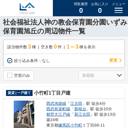
閲覧履歴
お気に入り
メニュー
0
0
社会福祉法人神の教会保育園分園いずみ
保育園旭丘の周辺物件一覧
3
0
1～3
該当物件数
棟
空き数
件
棟を表示
変更
絞り込み条件：
なし
空室のみ
小竹町1丁目戸建
賃貸 | 一戸建て
西武池袋線
「
江古田
」駅 徒歩4分
西武有楽町線
「
新桜台
」駅 徒歩10分
都営大江戸線
「
新江古田
」駅 徒歩13分
築24年
東京都
練馬区
小竹町
１丁目68-11