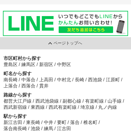
ページトップへ
市区町村から探す
豊島区
/
練馬区
/
新宿区
/
中野区
町名から探す
南長崎
/
中落合
/
上高田
/
中村北
/
長崎
/
西池袋
/
江原町
/
上落合
/
西落合
/
貫井
路線から探す
都営大江戸線
/
西武池袋線
/
副都心線
/
有楽町線
/
山手線
/
西武新宿線
/
東西線
/
西武有楽町線
/
埼京線
/
丸ノ内線
駅から探す
新江古田
/
東長崎
/
中井
/
要町
/
落合
/
椎名町
/
落合南長崎
/
池袋
/
練馬
/
江古田