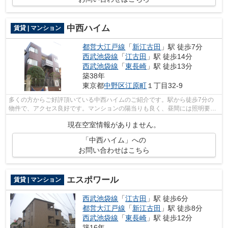
中西ハイム
賃貸 | マンション
都営大江戸線
「
新江古田
」駅 徒歩7分
西武池袋線
「
江古田
」駅 徒歩14分
西武池袋線
「
東長崎
」駅 徒歩13分
築38年
東京都
中野区
江原町
１丁目32-9
多くの方からご好評頂いている中西ハイムのご紹介です。駅から徒歩7分の
物件で、アクセス良好です。マンションの陽当りも良く、昼間には照明要ら
ずで経済的です。こちらの物件はマンシ...
現在空室情報がありません。
「中西ハイム」への
お問い合わせはこちら
エスポワール
賃貸 | マンション
西武池袋線
「
江古田
」駅 徒歩6分
都営大江戸線
「
新江古田
」駅 徒歩8分
西武池袋線
「
東長崎
」駅 徒歩12分
築16年