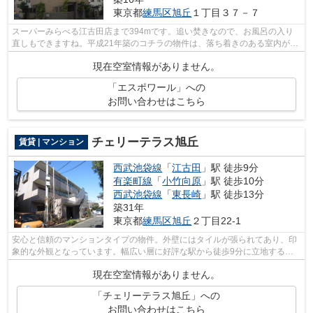
東京都
練馬区
旭丘
１丁目３７－７
スーパーみらべる江古田店まで394mです。追い焚きなので、お風呂の入り
直しもできますね。平成21年築のコチラの物件は、落ち着きのある室内が魅
力的です。頑強で信頼性の高い鉄骨造の...
現在空室情報がありません。
「エスポワール」への
お問い合わせはこちら
チェリーテラス旭丘
賃貸 | マンション
西武池袋線
「
江古田
」駅 徒歩9分
有楽町線
「
小竹向原
」駅 徒歩10分
西武池袋線
「
東長崎
」駅 徒歩13分
築31年
東京都
練馬区
旭丘
２丁目22-1
安心と信頼のマンションタイプの物件。外壁にはタイルが張られてあり、印
象的な外観となっています。幅広い層に好評な駅から徒歩9分に立地する物
件となります。気になる物件をランドア...
現在空室情報がありません。
「チェリーテラス旭丘」への
お問い合わせはこちら