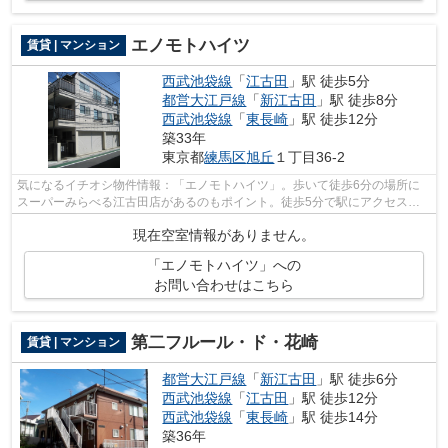
エノモトハイツ
賃貸 | マンション
西武池袋線
「
江古田
」駅 徒歩5分
都営大江戸線
「
新江古田
」駅 徒歩8分
西武池袋線
「
東長崎
」駅 徒歩12分
築33年
東京都
練馬区
旭丘
１丁目36-2
気になるイチオシ物件情報：「エノモトハイツ」。歩いて徒歩6分の場所に
スーパーみらべる江古田店があるのもポイント。徒歩5分で駅にアクセスで
きる物件です。防犯対策もバッチリなマ...
現在空室情報がありません。
「エノモトハイツ」への
お問い合わせはこちら
第二フルール・ド・花崎
賃貸 | マンション
都営大江戸線
「
新江古田
」駅 徒歩6分
西武池袋線
「
江古田
」駅 徒歩12分
西武池袋線
「
東長崎
」駅 徒歩14分
築36年