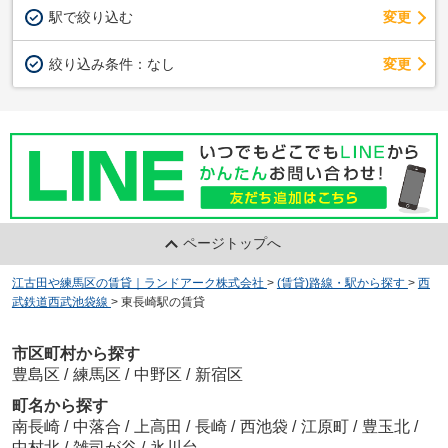
駅で絞り込む
変更
変更
絞り込み条件：
なし
ページトップへ
江古田や練馬区の賃貸｜ランドアーク株式会社
>
(賃貸)路線・駅から探す
>
西
武鉄道西武池袋線
>
東長崎駅の賃貸
市区町村から探す
豊島区
/
練馬区
/
中野区
/
新宿区
町名から探す
南長崎
/
中落合
/
上高田
/
長崎
/
西池袋
/
江原町
/
豊玉北
/
中村北
/
雑司が谷
/
氷川台