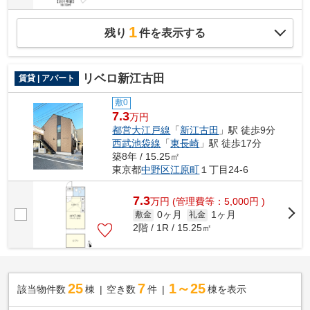
1
残り
件を表示する
リベロ新江古田
賃貸 | アパート
敷0
7.3
万円
都営大江戸線
「
新江古田
」駅 徒歩9分
西武池袋線
「
東長崎
」駅 徒歩17分
築8年 / 15.25㎡
東京都
中野区
江原町
１丁目24-6
7.3
万
円
(管理費等：5,000円 )
0ヶ月
1ヶ月
敷金
礼金
2階 / 1R / 15.25㎡
25
7
1～25
該当物件数
棟
空き数
件
棟を表示