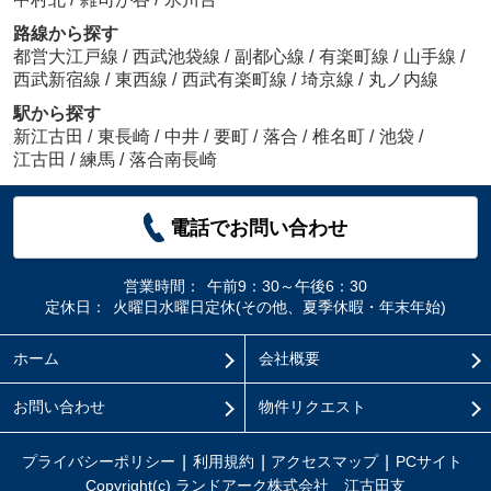
路線から探す
都営大江戸線
/
西武池袋線
/
副都心線
/
有楽町線
/
山手線
/
西武新宿線
/
東西線
/
西武有楽町線
/
埼京線
/
丸ノ内線
駅から探す
新江古田
/
東長崎
/
中井
/
要町
/
落合
/
椎名町
/
池袋
/
江古田
/
練馬
/
落合南長崎
電話でお問い合わせ
営業時間：
午前9：30～午後6：30
定休日：
火曜日水曜日定休(その他、夏季休暇・年末年始)
ホーム
会社概要
お問い合わせ
物件リクエスト
プライバシーポリシー
利用規約
アクセスマップ
PCサイト
Copyright(c) ランドアーク株式会社 江古田支