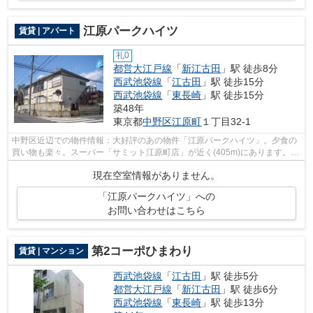
江原パークハイツ
賃貸 | アパート
礼0
都営大江戸線
「
新江古田
」駅 徒歩8分
西武池袋線
「
江古田
」駅 徒歩15分
西武池袋線
「
東長崎
」駅 徒歩15分
築48年
東京都
中野区
江原町
１丁目32-1
中野区近辺での物件情報：大好評のあの物件「江原パークハイツ」。夕食の
買い物も楽々。スーパー「サミット江原町店」が近く(405m)にあります。お
財布にも優しい、照明要らずの明るい...
現在空室情報がありません。
「江原パークハイツ」への
お問い合わせはこちら
第2コーポひまわり
賃貸 | マンション
西武池袋線
「
江古田
」駅 徒歩5分
都営大江戸線
「
新江古田
」駅 徒歩6分
西武池袋線
「
東長崎
」駅 徒歩13分