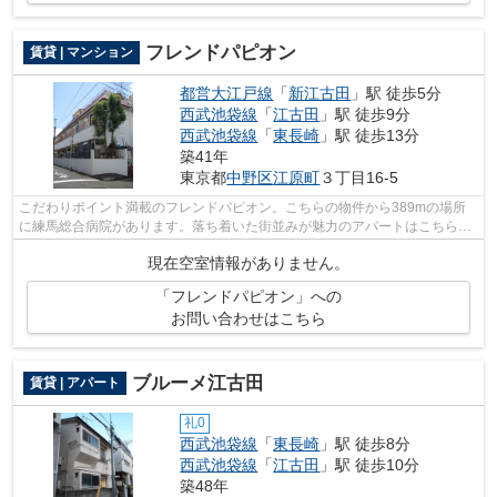
フレンドパピオン
賃貸 | マンション
都営大江戸線
「
新江古田
」駅 徒歩5分
西武池袋線
「
江古田
」駅 徒歩9分
西武池袋線
「
東長崎
」駅 徒歩13分
築41年
東京都
中野区
江原町
３丁目16-5
こだわりポイント満載のフレンドパピオン。こちらの物件から389mの場所
に練馬総合病院があります。落ち着いた街並みが魅力のアパートはこちらで
す。徒歩5分で駅にアクセス可能な、魅力...
現在空室情報がありません。
「フレンドパピオン」への
お問い合わせはこちら
ブルーメ江古田
賃貸 | アパート
礼0
西武池袋線
「
東長崎
」駅 徒歩8分
西武池袋線
「
江古田
」駅 徒歩10分
築48年