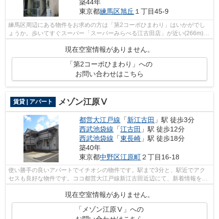
築44年
東京都
練馬区
旭丘
１丁目45-9
練馬区周辺にある物件をお求めの方は「第2コーポひまわり」はいかがでし
ょうか。歩いてすぐスーパー「スーパーみらべる江古田店」が近い(266m)の
もポイント。魅力的な駅近物件となって...
現在空室情報がありません。
「第2コーポひまわり」への
お問い合わせはこちら
メゾン江原Ⅴ
賃貸 | アパート
都営大江戸線
「
新江古田
」駅 徒歩3分
西武池袋線
「
江古田
」駅 徒歩12分
西武池袋線
「
東長崎
」駅 徒歩18分
築40年
東京都
中野区
江原町
２丁目16-18
使い勝手の良いアパートでイチオシの物件です。駅まで3分と、駅近でアク
セスも良好な物件です。ココ都営大江戸線新江古田近辺にて、新着情報をお
求めの方、03-5982-2322からランドアー...
現在空室情報がありません。
「メゾン江原Ⅴ」への