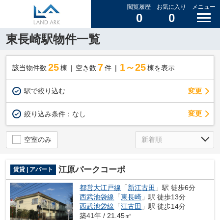
閲覧履歴
お気に入り
メニュー
0
0
東長崎駅物件一覧
25
7
1～25
該当物件数
棟
空き数
件
棟を表示
駅で絞り込む
変更
変更
絞り込み条件：
なし
空室のみ
江原パークコーポ
賃貸 | アパート
都営大江戸線
「
新江古田
」駅 徒歩6分
西武池袋線
「
東長崎
」駅 徒歩13分
西武池袋線
「
江古田
」駅 徒歩14分
築41年 / 21.45㎡