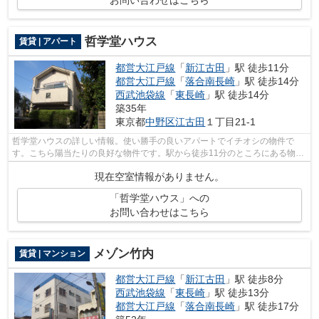
お問い合わせはこちら
哲学堂ハウス
賃貸 | アパート
都営大江戸線
「
新江古田
」駅 徒歩11分
都営大江戸線
「
落合南長崎
」駅 徒歩14分
西武池袋線
「
東長崎
」駅 徒歩14分
築35年
東京都
中野区
江古田
１丁目21-1
哲学堂ハウスの詳しい情報。使い勝手の良いアパートでイチオシの物件で
す。こちら陽当たりの良好な物件です。駅から徒歩11分のところにある物件
はいかがでしょうか。ランドアーク 江...
現在空室情報がありません。
「哲学堂ハウス」への
お問い合わせはこちら
メゾン竹内
賃貸 | マンション
都営大江戸線
「
新江古田
」駅 徒歩8分
西武池袋線
「
東長崎
」駅 徒歩13分
都営大江戸線
「
落合南長崎
」駅 徒歩17分