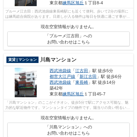
東京都
練馬区
旭丘
１丁目8-4
ブルーメ江古田：西武池袋線東長崎駅にも近くて便利。歩いて2分の場所に
は練馬総合病院があります。日差しが入る物件は毎日を快適に過ごす事がで
きるアパートです。こちらの物件はアパ...
現在空室情報がありません。
「ブルーメ江古田」への
お問い合わせはこちら
川島マンション
賃貸 | マンション
西武池袋線
「
江古田
」駅 徒歩5分
都営大江戸線
「
新江古田
」駅 徒歩6分
西武池袋線
「
東長崎
」駅 徒歩14分
築42年
東京都
練馬区
旭丘
１丁目45-7
「川島マンション」のここがイチオシ。徒歩5分で駅にアクセス可能な、魅
力的な駅近物件です。マンションタイプの物件です。陽当りの良い明るい環
境が魅力の一押し物件となっています。...
現在空室情報がありません。
「川島マンション」への
お問い合わせはこちら