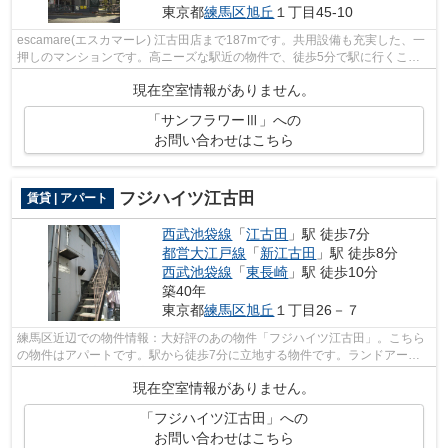
東京都
練馬区
旭丘
１丁目45-10
escamare(エスカマーレ) 江古田店まで187mです。共用設備も充実した、一
押しのマンションです。高ニーズな駅近の物件で、徒歩5分で駅に行くこと
ができます。練馬区エリアにある物件の...
現在空室情報がありません。
「サンフラワーⅢ」への
お問い合わせはこちら
フジハイツ江古田
賃貸 | アパート
西武池袋線
「
江古田
」駅 徒歩7分
都営大江戸線
「
新江古田
」駅 徒歩8分
西武池袋線
「
東長崎
」駅 徒歩10分
築40年
東京都
練馬区
旭丘
１丁目26－７
練馬区近辺での物件情報：大好評のあの物件「フジハイツ江古田」。こちら
の物件はアパートです。駅から徒歩7分に立地する物件です。ランドアー
ク 江古田支店への来店予約は、03-5982-...
現在空室情報がありません。
「フジハイツ江古田」への
お問い合わせはこちら