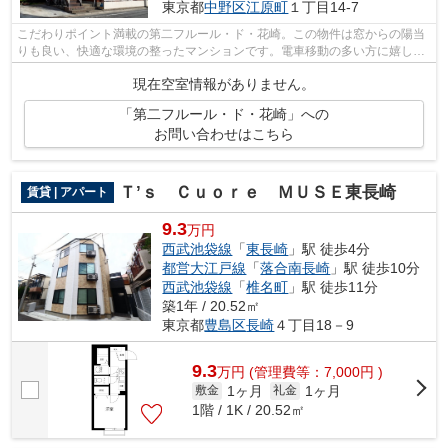
東京都
中野区
江原町
１丁目14-7
こだわりポイント満載の第二フルール・ド・花崎。この物件は窓からの陽当
りも良い、快適な環境の整ったマンションです。電車移動の多い方に嬉しい
駅から徒歩6分の物件です。こちらの物...
現在空室情報がありません。
「第二フルール・ド・花崎」への
お問い合わせはこちら
Ｔ’ｓ Ｃｕｏｒｅ ＭＵＳＥ東長崎
賃貸 | アパート
9.3
万円
西武池袋線
「
東長崎
」駅 徒歩4分
都営大江戸線
「
落合南長崎
」駅 徒歩10分
西武池袋線
「
椎名町
」駅 徒歩11分
築1年 / 20.52㎡
東京都
豊島区
長崎
４丁目18－9
9.3
万
円
(管理費等：7,000円 )
1ヶ月
1ヶ月
敷金
礼金
1階 / 1K / 20.52㎡