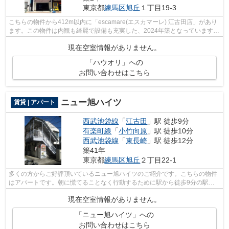
東京都
練馬区
旭丘
１丁目19-3
こちらの物件から412m以内に「escamare(エスカマーレ) 江古田店」があり
ます。この物件は内観も綺麗で設備も充実した、2024年築となっています。
好評の駅近物件となっており、駅より徒...
現在空室情報がありません。
「ハウオリ」への
お問い合わせはこちら
ニュー旭ハイツ
賃貸 | アパート
西武池袋線
「
江古田
」駅 徒歩9分
有楽町線
「
小竹向原
」駅 徒歩10分
西武池袋線
「
東長崎
」駅 徒歩12分
築41年
東京都
練馬区
旭丘
２丁目22-1
多くの方からご好評頂いているニュー旭ハイツのご紹介です。こちらの物件
はアパートです。朝に慌てることなく行動するために駅から徒歩9分の駅近
物件はいかがでしょうか。陽当りが良い...
現在空室情報がありません。
「ニュー旭ハイツ」への
お問い合わせはこちら