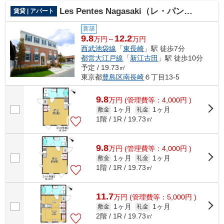
Les Pentes Nagasaki（レ・パント・ナガサキ）
賃貸 | アパート
新築
9.8
12.2
万円～
万円
西武池袋線
「
東長崎
」駅 徒歩7分
都営大江戸線
「
新江古田
」駅 徒歩10分
予定 / 19.73㎡
東京都
豊島区
南長崎
６丁目13-5
9.8
万
円
(管理費等：4,000円 )
1ヶ月
1ヶ月
敷金
礼金
1階 / 1R / 19.73㎡
9.8
万
円
(管理費等：4,000円 )
1ヶ月
1ヶ月
敷金
礼金
1階 / 1R / 19.73㎡
11.7
万
円
(管理費等：5,000円 )
1ヶ月
1ヶ月
敷金
礼金
2階 / 1R / 19.73㎡