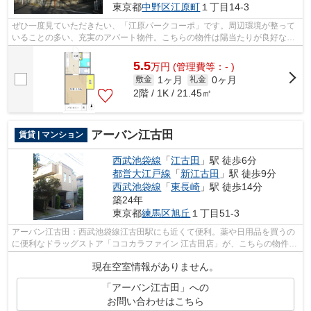
東京都
中野区
江原町
１丁目14-3
ぜひ一度見ていただきたい、「江原パークコーポ」です。周辺環境が整って
いることの多い、充実のアパート物件。こちらの物件は陽当たりが良好な物
件になります。初期費用のカード決済...
5.5
万
円
(管理費等：- )
1ヶ月
0ヶ月
敷金
礼金
2階 / 1K / 21.45㎡
アーバン江古田
賃貸 | マンション
西武池袋線
「
江古田
」駅 徒歩6分
都営大江戸線
「
新江古田
」駅 徒歩9分
西武池袋線
「
東長崎
」駅 徒歩14分
築24年
東京都
練馬区
旭丘
１丁目51-3
アーバン江古田：西武池袋線江古田駅にも近くて便利。薬や日用品を買うの
に便利なドラッグストア「ココカラファイン 江古田店」が、こちらの物件か
ら416mのところにあります。こちらは...
現在空室情報がありません。
「アーバン江古田」への
お問い合わせはこちら