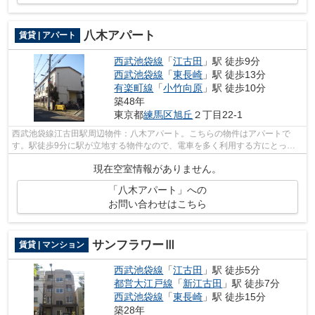
八木アパート
賃貸 | アパート
西武池袋線
「
江古田
」駅 徒歩9分
西武池袋線
「
東長崎
」駅 徒歩13分
有楽町線
「
小竹向原
」駅 徒歩10分
築48年
東京都
練馬区
旭丘
２丁目22-1
西武池袋線江古田駅周辺物件：八木アパート。こちらの物件はアパートで
す。駅徒歩9分に駅が立地する物件なので、電車を多く利用する方にとって
便利です。ランドアーク 江古田支店はお...
現在空室情報がありません。
「八木アパート」への
お問い合わせはこちら
サンフラワーⅢ
賃貸 | マンション
西武池袋線
「
江古田
」駅 徒歩5分
都営大江戸線
「
新江古田
」駅 徒歩7分
西武池袋線
「
東長崎
」駅 徒歩15分
築28年