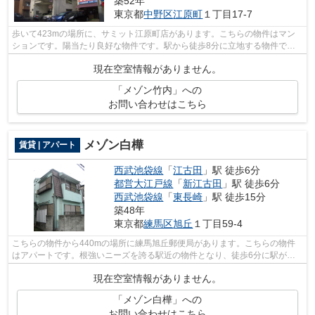
築52年
東京都
中野区
江原町
１丁目17-7
歩いて423mの場所に、サミット江原町店があります。こちらの物件はマン
ションです。陽当たり良好な物件です。駅から徒歩8分に立地する物件で
す。私達ランドアーク 江古田支店には、経...
現在空室情報がありません。
「メゾン竹内」への
お問い合わせはこちら
メゾン白樺
賃貸 | アパート
西武池袋線
「
江古田
」駅 徒歩6分
都営大江戸線
「
新江古田
」駅 徒歩6分
西武池袋線
「
東長崎
」駅 徒歩15分
築48年
東京都
練馬区
旭丘
１丁目59-4
こちらの物件から440mの場所に練馬旭丘郵便局があります。こちらの物件
はアパートです。根強いニーズを誇る駅近の物件となり、徒歩6分に駅があ
ります。物件探しをはじめるなら、ランド...
現在空室情報がありません。
「メゾン白樺」への
お問い合わせはこちら