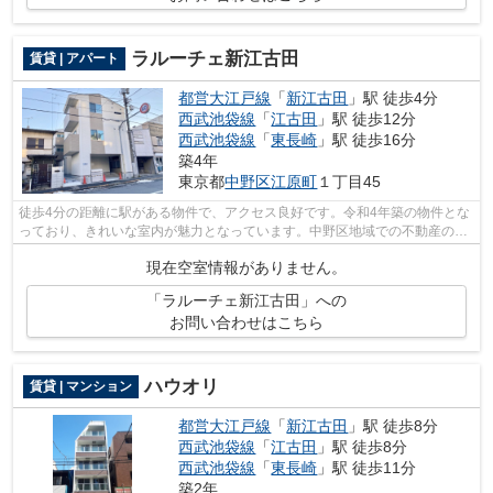
ラルーチェ新江古田
賃貸 | アパート
都営大江戸線
「
新江古田
」駅 徒歩4分
西武池袋線
「
江古田
」駅 徒歩12分
西武池袋線
「
東長崎
」駅 徒歩16分
築4年
東京都
中野区
江原町
１丁目45
徒歩4分の距離に駅がある物件で、アクセス良好です。令和4年築の物件とな
っており、きれいな室内が魅力となっています。中野区地域での不動産のこ
となら、当社へお任せください。お問...
現在空室情報がありません。
「ラルーチェ新江古田」への
お問い合わせはこちら
ハウオリ
賃貸 | マンション
都営大江戸線
「
新江古田
」駅 徒歩8分
西武池袋線
「
江古田
」駅 徒歩8分
西武池袋線
「
東長崎
」駅 徒歩11分
築2年