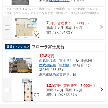
東京都
練馬区
中村北
２丁目2-13
こちらの物件はスーパー「地産マルシェ練馬店」が272m以内にあります。
こちらはマンションタイプになります。根強いニーズを誇る駅近の物件とな
り、徒歩7分に駅があります。練馬区の情...
7
万
円
(管理費等：3,000円 )
1ヶ月
1ヶ月
敷金
礼金
3階 / 2K / 34.02㎡
フローラ富士見台
賃貸 | マンション
12.8
万円
西武池袋線
「
富士見台
」駅 徒歩2分
西武池袋線
「
中村橋
」駅 徒歩11分
築28年 / 55.37㎡
東京都
練馬区
貫井
３丁目
12.8
万
円
(管理費等：7,000円 )
1ヶ月
1ヶ月
敷金
礼金
3階 / 1LDK / 55.37㎡