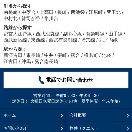
町名から探す
南長崎
/
中落合
/
上高田
/
長崎
/
西池袋
/
江原町
/
豊玉北
/
中村北
/
雑司が谷
/
氷川台
路線から探す
都営大江戸線
/
西武池袋線
/
副都心線
/
有楽町線
/
山手線
/
西武新宿線
/
東西線
/
西武有楽町線
/
埼京線
/
丸ノ内線
駅から探す
新江古田
/
東長崎
/
中井
/
要町
/
落合
/
椎名町
/
池袋
/
江古田
/
練馬
/
落合南長崎
電話でお問い合わせ
営業時間：
午前9：30～午後6：30
定休日：
火曜日水曜日定休(その他、夏季休暇・年末年始)
ホーム
会社概要
お問い合わせ
物件リクエスト