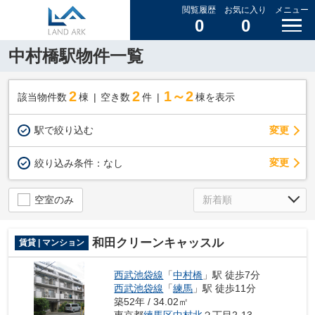
閲覧履歴
お気に入り
メニュー
0
0
中村橋駅物件一覧
2
2
1～2
該当物件数
棟
空き数
件
棟を表示
駅で絞り込む
変更
変更
絞り込み条件：
なし
空室のみ
和田クリーンキャッスル
賃貸 | マンション
西武池袋線
「
中村橋
」駅 徒歩7分
西武池袋線
「
練馬
」駅 徒歩11分
築52年 / 34.02㎡