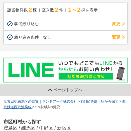
2
2
1～2
該当物件数
棟
空き数
件
棟を表示
駅で絞り込む
変更
変更
絞り込み条件：
なし
ページトップへ
江古田や練馬区の賃貸｜ランドアーク株式会社
>
(賃貸)路線・駅から探す
>
西
武鉄道西武池袋線
>
中村橋駅の賃貸
市区町村から探す
豊島区
/
練馬区
/
中野区
/
新宿区