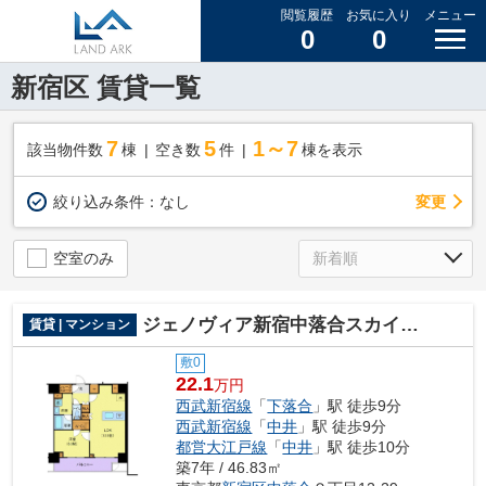
閲覧履歴
お気に入り
メニュー
0
0
新宿区 賃貸一覧
7
5
1～7
該当物件数
棟
空き数
件
棟を表示
変更
絞り込み条件：
なし
空室のみ
ジェノヴィア新宿中落合スカイガーデン
賃貸 | マンション
敷0
22.1
万円
西武新宿線
「
下落合
」駅 徒歩9分
西武新宿線
「
中井
」駅 徒歩9分
都営大江戸線
「
中井
」駅 徒歩10分
築7年 / 46.83㎡