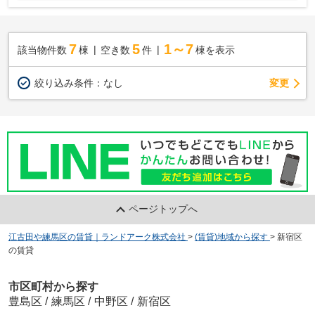
7
5
1～7
該当物件数
棟
空き数
件
棟を表示
変更
絞り込み条件：
なし
ページトップへ
江古田や練馬区の賃貸｜ランドアーク株式会社
>
(賃貸)地域から探す
>
新宿区
の賃貸
市区町村から探す
豊島区
/
練馬区
/
中野区
/
新宿区