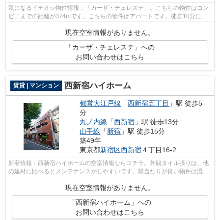
気になるイチオシ物件情報：「カーザ・チェレステ」。こちらの物件はコン
ビニまでの距離が374mです。こちらの物件はアパートです。徒歩10分に駅
のある、ニーズの高い物件です。ランド...
現在空室情報がありません。
「カーザ・チェレステ」への
お問い合わせはこちら
西新宿ハイホーム
賃貸 | マンション
都営大江戸線
「
西新宿五丁目
」駅 徒歩5
分
丸ノ内線
「
西新宿
」駅 徒歩13分
山手線
「
新宿
」駅 徒歩15分
築49年
東京都
新宿区
西新宿
４丁目16-2
新着情報：西新宿ハイホームの空室情報ならコチラ。外観タイル張りは、他
の建材に比べるとメンテナンスがしやすいです。陽当たりが良い物件は湿気
も少なくすむので清潔さを保てます。...
現在空室情報がありません。
「西新宿ハイホーム」への
お問い合わせはこちら