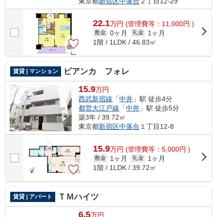
東京都
新宿区
中落合
２丁目12-29
22.1
万
円
(管理費等：11,000円 )
0ヶ月
1ヶ月
敷金
礼金
1階 / 1LDK / 46.83㎡
ビアンカ フォレ
賃貸 | マンション
15.9
万円
西武新宿線
「
中井
」駅 徒歩4分
都営大江戸線
「
中井
」駅 徒歩5分
築3年 / 39.72㎡
東京都
新宿区
中落合
１丁目12-8
15.9
万
円
(管理費等：5,000円 )
1ヶ月
1ヶ月
敷金
礼金
1階 / 1LDK / 39.72㎡
ＴＭハイツ
賃貸 | アパート
6.5
万円