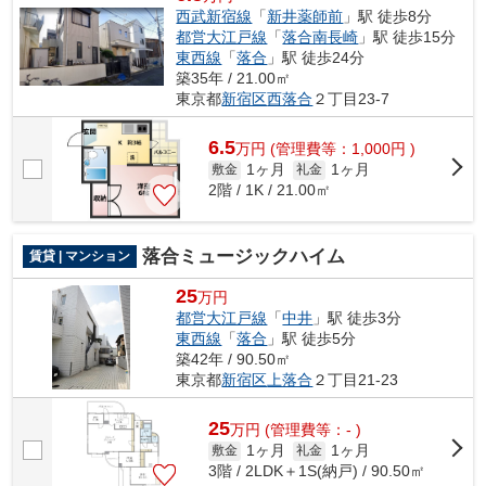
西武新宿線
「
新井薬師前
」駅 徒歩8分
都営大江戸線
「
落合南長崎
」駅 徒歩15分
東西線
「
落合
」駅 徒歩24分
築35年 / 21.00㎡
東京都
新宿区
西落合
２丁目23-7
6.5
万
円
(管理費等：1,000円 )
1ヶ月
1ヶ月
敷金
礼金
2階 / 1K / 21.00㎡
落合ミュージックハイム
賃貸 | マンション
25
万円
都営大江戸線
「
中井
」駅 徒歩3分
東西線
「
落合
」駅 徒歩5分
築42年 / 90.50㎡
東京都
新宿区
上落合
２丁目21-23
25
万
円
(管理費等：- )
1ヶ月
1ヶ月
敷金
礼金
3階 / 2LDK＋1S(納戸) / 90.50㎡