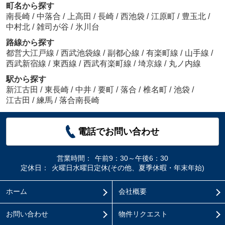
町名から探す
南長崎
/
中落合
/
上高田
/
長崎
/
西池袋
/
江原町
/
豊玉北
/
中村北
/
雑司が谷
/
氷川台
路線から探す
都営大江戸線
/
西武池袋線
/
副都心線
/
有楽町線
/
山手線
/
西武新宿線
/
東西線
/
西武有楽町線
/
埼京線
/
丸ノ内線
駅から探す
新江古田
/
東長崎
/
中井
/
要町
/
落合
/
椎名町
/
池袋
/
江古田
/
練馬
/
落合南長崎
電話でお問い合わせ
営業時間：
午前9：30～午後6：30
定休日：
火曜日水曜日定休(その他、夏季休暇・年末年始)
ホーム
会社概要
お問い合わせ
物件リクエスト