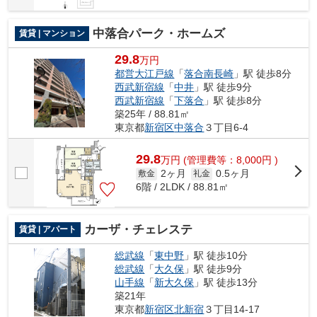
中落合パーク・ホームズ
賃貸 | マンション
29.8
万円
都営大江戸線
「
落合南長崎
」駅 徒歩8分
西武新宿線
「
中井
」駅 徒歩9分
西武新宿線
「
下落合
」駅 徒歩8分
築25年 / 88.81㎡
東京都
新宿区
中落合
３丁目6-4
29.8
万
円
(管理費等：8,000円 )
2ヶ月
0.5ヶ月
敷金
礼金
6階 / 2LDK / 88.81㎡
カーザ・チェレステ
賃貸 | アパート
総武線
「
東中野
」駅 徒歩10分
総武線
「
大久保
」駅 徒歩9分
山手線
「
新大久保
」駅 徒歩13分
築21年
東京都
新宿区
北新宿
３丁目14-17