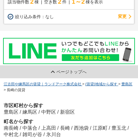
2
2
1～2
該当物件数
棟
空き数
件
棟を表示
変更
絞り込み条件：
なし
ページトップへ
江古田や練馬区の賃貸｜ランドアーク株式会社
>
(賃貸)地域から探す
>
豊島区
>
長崎の賃貸
市区町村から探す
豊島区
/
練馬区
/
中野区
/
新宿区
町名から探す
南長崎
/
中落合
/
上高田
/
長崎
/
西池袋
/
江原町
/
豊玉北
/
中村北
/
雑司が谷
/
氷川台