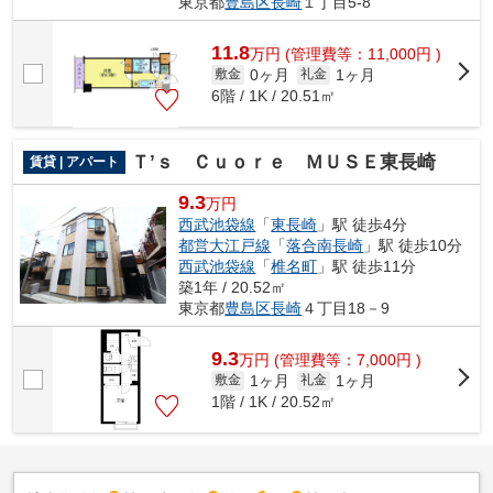
東京都
豊島区
長崎
１丁目5-8
11.8
万
円
(管理費等：11,000円 )
0ヶ月
1ヶ月
敷金
礼金
6階 / 1K / 20.51㎡
Ｔ’ｓ Ｃｕｏｒｅ ＭＵＳＥ東長崎
賃貸 | アパート
9.3
万円
西武池袋線
「
東長崎
」駅 徒歩4分
都営大江戸線
「
落合南長崎
」駅 徒歩10分
西武池袋線
「
椎名町
」駅 徒歩11分
築1年 / 20.52㎡
東京都
豊島区
長崎
４丁目18－9
9.3
万
円
(管理費等：7,000円 )
1ヶ月
1ヶ月
敷金
礼金
1階 / 1K / 20.52㎡