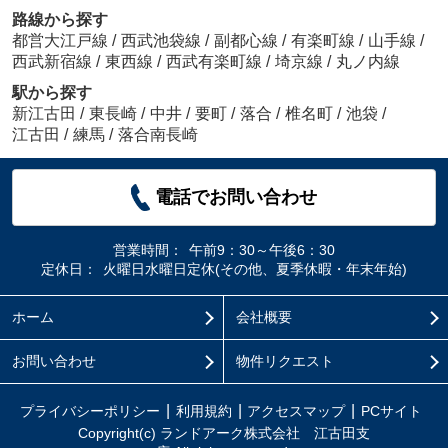
路線から探す
都営大江戸線
/
西武池袋線
/
副都心線
/
有楽町線
/
山手線
/
西武新宿線
/
東西線
/
西武有楽町線
/
埼京線
/
丸ノ内線
駅から探す
新江古田
/
東長崎
/
中井
/
要町
/
落合
/
椎名町
/
池袋
/
江古田
/
練馬
/
落合南長崎
電話でお問い合わせ
営業時間：
午前9：30～午後6：30
定休日：
火曜日水曜日定休(その他、夏季休暇・年末年始)
ホーム
会社概要
お問い合わせ
物件リクエスト
プライバシーポリシー
利用規約
アクセスマップ
PCサイト
Copyright(c) ランドアーク株式会社 江古田支