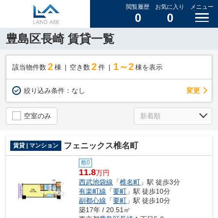
閲覧履歴
お気に入り
メニュー
0
0
豊島区長崎 賃貸一覧
2
2
1～2
該当物件数
棟
空き数
件
棟を表示
変更
絞り込み条件：
なし
空室のみ
フェニックス椎名町
賃貸 | マンション
敷0
11.8
万円
西武池袋線
「
椎名町
」駅 徒歩3分
有楽町線
「
要町
」駅 徒歩10分
副都心線
「
要町
」駅 徒歩10分
築17年 / 20.51㎡