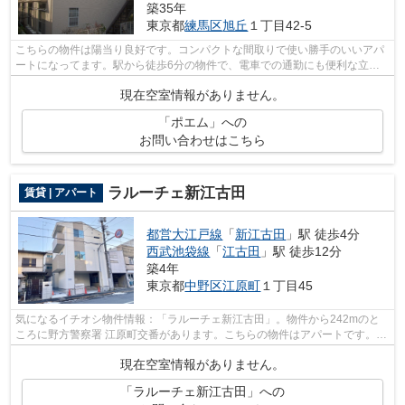
築35年
東京都
練馬区
旭丘
１丁目42-5
こちらの物件は陽当り良好です。コンパクトな間取りで使い勝手のいいアパ
ートになってます。駅から徒歩6分の物件で、電車での通勤にも便利な立地
です。地域に強い当社だから、練馬区エ...
現在空室情報がありません。
「ポエム」への
お問い合わせはこちら
ラルーチェ新江古田
賃貸 | アパート
都営大江戸線
「
新江古田
」駅 徒歩4分
西武池袋線
「
江古田
」駅 徒歩12分
築4年
東京都
中野区
江原町
１丁目45
気になるイチオシ物件情報：「ラルーチェ新江古田」。物件から242mのと
ころに野方警察署 江原町交番があります。こちらの物件はアパートです。徒
歩4分で駅にアクセス可能な、魅力的な...
現在空室情報がありません。
「ラルーチェ新江古田」への