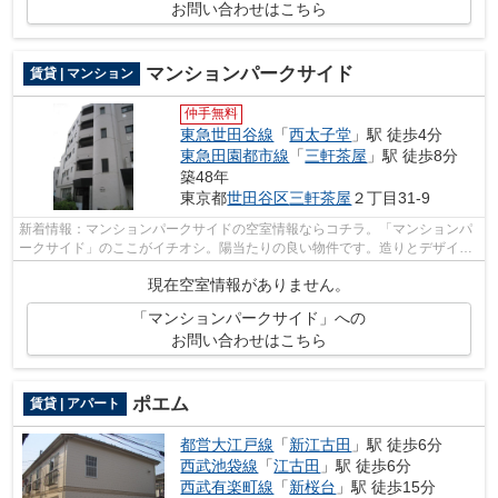
お問い合わせはこちら
マンションパークサイド
賃貸 | マンション
仲手無料
東急世田谷線
「
西太子堂
」駅 徒歩4分
東急田園都市線
「
三軒茶屋
」駅 徒歩8分
築48年
東京都
世田谷区
三軒茶屋
２丁目31-9
新着情報：マンションパークサイドの空室情報ならコチラ。「マンションパ
ークサイド」のここがイチオシ。陽当たりの良い物件です。造りとデザイン
に関して、自信をもって情報を提供で...
現在空室情報がありません。
「マンションパークサイド」への
お問い合わせはこちら
ポエム
賃貸 | アパート
都営大江戸線
「
新江古田
」駅 徒歩6分
西武池袋線
「
江古田
」駅 徒歩6分
西武有楽町線
「
新桜台
」駅 徒歩15分