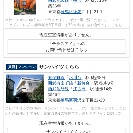
西武池袋線
「
桜台
」駅 徒歩13分
築36年
東京都
練馬区
練馬
２丁目21-1
当社イチオシの物件の「テラスアイ」。ぜひ一度ご覧ください。コンビニ
「セブンイレブン 練馬桜台5丁目店」が58m以内にある物件です。こちらの
物件はアパートです。魅力的な駅近の物件...
現在空室情報がありません。
「テラスアイ」への
お問い合わせはこちら
サンハイツくらら
賃貸 | マンション
有楽町線
「
氷川台
」駅 徒歩8分
西武有楽町線
「
新桜台
」駅 徒歩9分
西武池袋線
「
江古田
」駅 徒歩14分
築46年
東京都
練馬区
羽沢
２丁目22-29
当社イチオシの物件の「サンハイツくらら」。ぜひ一度ご覧ください。こだ
わりの条件として多い、駅徒歩8分の物件です。造りとデザインに関して、
自信をもって情報を提供できるマンショ...
現在空室情報がありません。
「サンハイツくらら」への