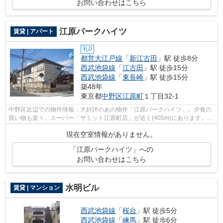
お問い合わせはこちら
江原パークハイツ
賃貸 | アパート
礼0
都営大江戸線
「
新江古田
」駅 徒歩8分
西武池袋線
「
江古田
」駅 徒歩15分
西武池袋線
「
東長崎
」駅 徒歩15分
築48年
東京都
中野区
江原町
１丁目32-1
中野区近辺での物件情報：大好評のあの物件「江原パークハイツ」。夕食の
買い物も楽々。スーパー「サミット江原町店」が近く(405m)にあります。お
財布にも優しい、照明要らずの明るい...
現在空室情報がありません。
「江原パークハイツ」への
お問い合わせはこちら
水明ビル
賃貸 | マンション
西武池袋線
「
桜台
」駅 徒歩5分
西武池袋線
「
練馬
」駅 徒歩6分