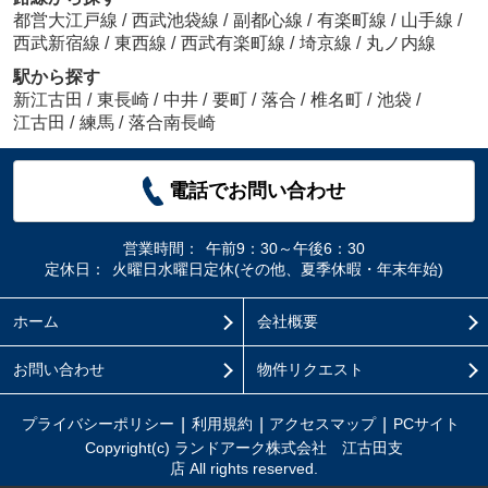
都営大江戸線
/
西武池袋線
/
副都心線
/
有楽町線
/
山手線
/
西武新宿線
/
東西線
/
西武有楽町線
/
埼京線
/
丸ノ内線
駅から探す
新江古田
/
東長崎
/
中井
/
要町
/
落合
/
椎名町
/
池袋
/
江古田
/
練馬
/
落合南長崎
電話でお問い合わせ
営業時間：
午前9：30～午後6：30
定休日：
火曜日水曜日定休(その他、夏季休暇・年末年始)
ホーム
会社概要
お問い合わせ
物件リクエスト
プライバシーポリシー
利用規約
アクセスマップ
PCサイト
Copyright(c) ランドアーク株式会社 江古田支
店 All rights reserved.