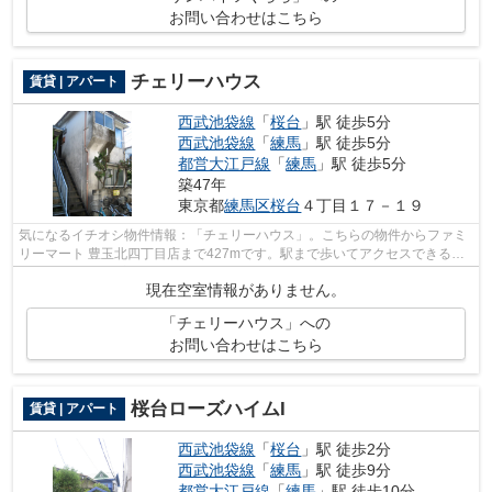
お問い合わせはこちら
チェリーハウス
賃貸 | アパート
西武池袋線
「
桜台
」駅 徒歩5分
西武池袋線
「
練馬
」駅 徒歩5分
都営大江戸線
「
練馬
」駅 徒歩5分
築47年
東京都
練馬区
桜台
４丁目１７－１９
気になるイチオシ物件情報：「チェリーハウス」。こちらの物件からファミ
リーマート 豊玉北四丁目店まで427mです。駅まで歩いてアクセスできる、
徒歩5分の距離に立地する物件です。こ...
現在空室情報がありません。
「チェリーハウス」への
お問い合わせはこちら
桜台ローズハイムI
賃貸 | アパート
西武池袋線
「
桜台
」駅 徒歩2分
西武池袋線
「
練馬
」駅 徒歩9分
都営大江戸線
「
練馬
」駅 徒歩10分