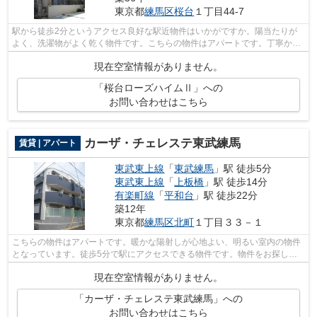
東京都
練馬区
桜台
１丁目44-7
駅から徒歩2分というアクセス良好な駅近物件はいかがですか。陽当たりが
よく、洗濯物がよく乾く物件です。こちらの物件はアパートです。丁寧かつ
迅速に対応する事を常に心掛けている当...
現在空室情報がありません。
「桜台ローズハイムⅡ」への
お問い合わせはこちら
カーザ・チェレステ東武練馬
賃貸 | アパート
東武東上線
「
東武練馬
」駅 徒歩5分
東武東上線
「
上板橋
」駅 徒歩14分
有楽町線
「
平和台
」駅 徒歩22分
築12年
東京都
練馬区
北町
１丁目３３－１
こちらの物件はアパートです。暖かな陽射しが心地よい、明るい室内の物件
となっています。徒歩5分で駅にアクセスできる物件です。物件をお探しな
ら、当社が取り扱う物件情報から探して...
現在空室情報がありません。
「カーザ・チェレステ東武練馬」への
お問い合わせはこちら