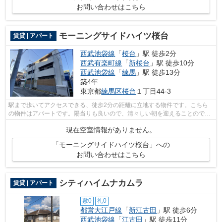
お問い合わせはこちら
モーニングサイドハイツ桜台
賃貸 | アパート
西武池袋線
「
桜台
」駅 徒歩2分
西武有楽町線
「
新桜台
」駅 徒歩10分
西武池袋線
「
練馬
」駅 徒歩13分
築4年
東京都
練馬区
桜台
１丁目44-3
駅まで歩いてアクセスできる、徒歩2分の距離に立地する物件です。こちら
の物件はアパートです。陽当りも良いので、清々しい朝を迎えることのでき
るアパートです。利便性の高い設備も充...
現在空室情報がありません。
「モーニングサイドハイツ桜台」への
お問い合わせはこちら
シティハイムナカムラ
賃貸 | アパート
敷0
礼0
都営大江戸線
「
新江古田
」駅 徒歩6分
西武池袋線
「
江古田
」駅 徒歩11分