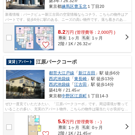
築3年 / 26.32㎡
東京都
練馬区
豊玉北
１丁目20
新着情報：パークビュー新江古田の空室情報ならコチラ。こちらの物件はア
パートです。徒歩6分に駅のある、ニーズの高い物件です。落ち着きのある
空間が広がっている、令和5年築の物件...
8.2
万
円
(管理費等：2,000円 )
1ヶ月
1ヶ月
敷金
礼金
2階 / 1K / 26.32㎡
江原パークコーポ
賃貸 | アパート
都営大江戸線
「
新江古田
」駅 徒歩6分
西武池袋線
「
東長崎
」駅 徒歩13分
西武池袋線
「
江古田
」駅 徒歩14分
築41年 / 21.45㎡
東京都
中野区
江原町
１丁目14-3
ぜひ一度見ていただきたい、「江原パークコーポ」です。周辺環境が整って
いることの多い、充実のアパート物件。こちらの物件は陽当たりが良好な物
件になります。初期費用のカード決済...
5.5
万
円
(管理費等：- )
1ヶ月
0ヶ月
敷金
礼金
2階 / 1K / 21.45㎡