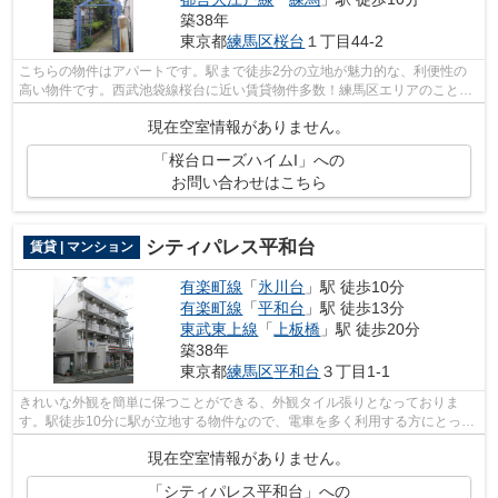
築38年
東京都
練馬区
桜台
１丁目44-2
こちらの物件はアパートです。駅まで徒歩2分の立地が魅力的な、利便性の
高い物件です。西武池袋線桜台に近い賃貸物件多数！練馬区エリアのことな
ら当社にお任せください。物件詳細や見...
現在空室情報がありません。
「桜台ローズハイムI」への
お問い合わせはこちら
シティパレス平和台
賃貸 | マンション
有楽町線
「
氷川台
」駅 徒歩10分
有楽町線
「
平和台
」駅 徒歩13分
東武東上線
「
上板橋
」駅 徒歩20分
築38年
東京都
練馬区
平和台
３丁目1-1
きれいな外観を簡単に保つことができる、外観タイル張りとなっておりま
す。駅徒歩10分に駅が立地する物件なので、電車を多く利用する方にとって
便利です。共用設備も充実した、一押し...
現在空室情報がありません。
「シティパレス平和台」への