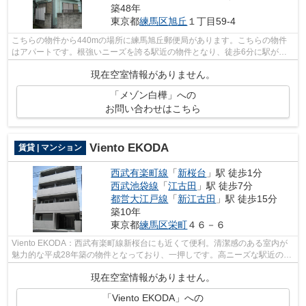
築48年
東京都
練馬区
旭丘
１丁目59-4
こちらの物件から440mの場所に練馬旭丘郵便局があります。こちらの物件
はアパートです。根強いニーズを誇る駅近の物件となり、徒歩6分に駅があ
ります。物件探しをはじめるなら、ランド...
現在空室情報がありません。
「メゾン白樺」への
お問い合わせはこちら
Viento EKODA
賃貸 | マンション
西武有楽町線
「
新桜台
」駅 徒歩1分
西武池袋線
「
江古田
」駅 徒歩7分
都営大江戸線
「
新江古田
」駅 徒歩15分
築10年
東京都
練馬区
栄町
４６－６
Viento EKODA：西武有楽町線新桜台にも近くて便利。清潔感のある室内が
魅力的な平成28年築の物件となっており、一押しです。高ニーズな駅近の物
件となっており、徒歩1分に立地していま...
現在空室情報がありません。
「Viento EKODA」への