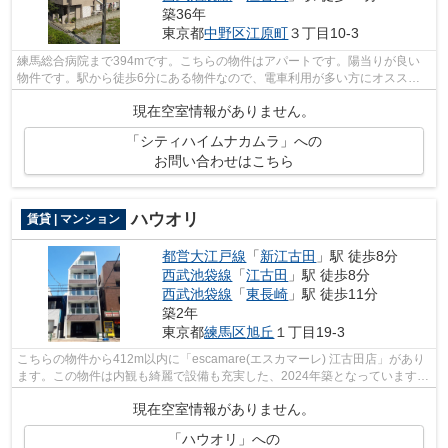
築36年
東京都
中野区
江原町
３丁目10-3
練馬総合病院まで394mです。こちらの物件はアパートです。陽当りが良い
物件です。駅から徒歩6分にある物件なので、電車利用が多い方にオススメ
です。内見のご連絡はrent@landark.co.jp...
現在空室情報がありません。
「シティハイムナカムラ」への
お問い合わせはこちら
ハウオリ
賃貸 | マンション
都営大江戸線
「
新江古田
」駅 徒歩8分
西武池袋線
「
江古田
」駅 徒歩8分
西武池袋線
「
東長崎
」駅 徒歩11分
築2年
東京都
練馬区
旭丘
１丁目19-3
こちらの物件から412m以内に「escamare(エスカマーレ) 江古田店」があり
ます。この物件は内観も綺麗で設備も充実した、2024年築となっています。
好評の駅近物件となっており、駅より徒...
現在空室情報がありません。
「ハウオリ」への