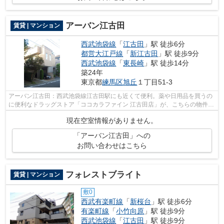
アーバン江古田
賃貸 | マンション
西武池袋線
「
江古田
」駅 徒歩6分
都営大江戸線
「
新江古田
」駅 徒歩9分
西武池袋線
「
東長崎
」駅 徒歩14分
築24年
東京都
練馬区
旭丘
１丁目51-3
アーバン江古田：西武池袋線江古田駅にも近くて便利。薬や日用品を買うの
に便利なドラッグストア「ココカラファイン 江古田店」が、こちらの物件か
ら416mのところにあります。こちらは...
現在空室情報がありません。
「アーバン江古田」への
お問い合わせはこちら
フォレストブライト
賃貸 | マンション
敷0
西武有楽町線
「
新桜台
」駅 徒歩6分
有楽町線
「
小竹向原
」駅 徒歩9分
西武池袋線
「
江古田
」駅 徒歩9分