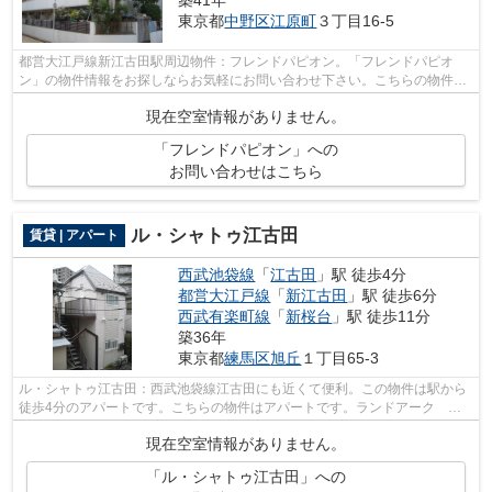
東京都
中野区
江原町
３丁目16-5
都営大江戸線新江古田駅周辺物件：フレンドパピオン。「フレンドパピオ
ン」の物件情報をお探しならお気軽にお問い合わせ下さい。こちらの物件は
マンションです。電車移動の多い方に嬉...
現在空室情報がありません。
「フレンドパピオン」への
お問い合わせはこちら
ル・シャトゥ江古田
賃貸 | アパート
西武池袋線
「
江古田
」駅 徒歩4分
都営大江戸線
「
新江古田
」駅 徒歩6分
西武有楽町線
「
新桜台
」駅 徒歩11分
築36年
東京都
練馬区
旭丘
１丁目65-3
ル・シャトゥ江古田：西武池袋線江古田にも近くて便利。この物件は駅から
徒歩4分のアパートです。こちらの物件はアパートです。ランドアーク 江
古田支店がご紹介している賃貸物件は、...
現在空室情報がありません。
「ル・シャトゥ江古田」への