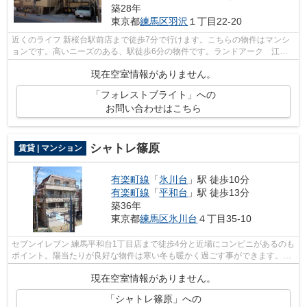
築28年
東京都
練馬区
羽沢
１丁目22-20
近くのライフ 新桜台駅前店まで徒歩7分で行けます。こちらの物件はマンシ
ョンです。高いニーズのある、駅徒歩6分の物件です。ランドアーク 江古
田支店では練馬区で物件を数多く公開中...
現在空室情報がありません。
「フォレストブライト」への
お問い合わせはこちら
シャトレ篠原
賃貸 | マンション
有楽町線
「
氷川台
」駅 徒歩10分
有楽町線
「
平和台
」駅 徒歩13分
築36年
東京都
練馬区
氷川台
４丁目35-10
セブンイレブン 練馬平和台1丁目店まで徒歩4分と近場にコンビニがあるのも
ポイント。陽当たりが良好な物件は寒い冬も暖かく過ごす事ができます。造
りとデザインに関して、自信をもって...
現在空室情報がありません。
「シャトレ篠原」への