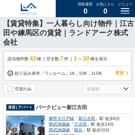
閲覧履歴
お気に入り
メニュー
0
0
【賃貸特集】一人暮らし向け物件｜江古
田や練馬区の賃貸｜ランドアーク株式
会社
42
7
1～30
該当物件数
棟
空き数
件
棟を表示
変更
絞り込み条件：
ワンルーム，1K，1DK，1LDK
空室のみ
パークビュー新江古田
賃貸 | アパート
都営大江戸線
「
新江古田
」駅 徒歩6分
西武池袋線
「
江古田
」駅 徒歩14分
西武池袋線
「
桜台
」駅 徒歩15分