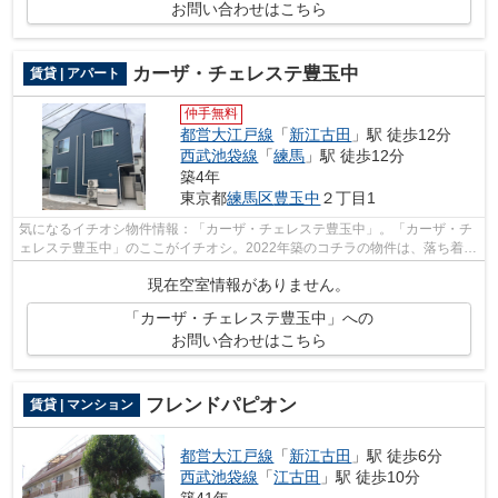
お問い合わせはこちら
カーザ・チェレステ豊玉中
賃貸 | アパート
仲手無料
都営大江戸線
「
新江古田
」駅 徒歩12分
西武池袋線
「
練馬
」駅 徒歩12分
築4年
東京都
練馬区
豊玉中
２丁目1
気になるイチオシ物件情報：「カーザ・チェレステ豊玉中」。「カーザ・チ
ェレステ豊玉中」のここがイチオシ。2022年築のコチラの物件は、落ち着き
のある室内が魅力的です。駅まで徒歩1...
現在空室情報がありません。
「カーザ・チェレステ豊玉中」への
お問い合わせはこちら
フレンドパピオン
賃貸 | マンション
都営大江戸線
「
新江古田
」駅 徒歩6分
西武池袋線
「
江古田
」駅 徒歩10分
築41年