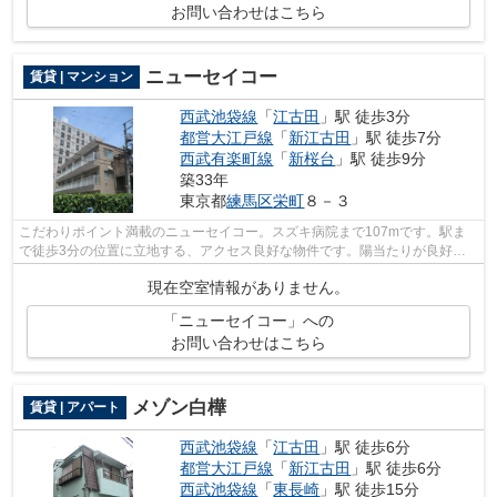
お問い合わせはこちら
ニューセイコー
賃貸 | マンション
西武池袋線
「
江古田
」駅 徒歩3分
都営大江戸線
「
新江古田
」駅 徒歩7分
西武有楽町線
「
新桜台
」駅 徒歩9分
築33年
東京都
練馬区
栄町
８－３
こだわりポイント満載のニューセイコー。スズキ病院まで107mです。駅ま
で徒歩3分の位置に立地する、アクセス良好な物件です。陽当たりが良好な
物件です。ランドアーク 江古田支店への...
現在空室情報がありません。
「ニューセイコー」への
お問い合わせはこちら
メゾン白樺
賃貸 | アパート
西武池袋線
「
江古田
」駅 徒歩6分
都営大江戸線
「
新江古田
」駅 徒歩6分
西武池袋線
「
東長崎
」駅 徒歩15分