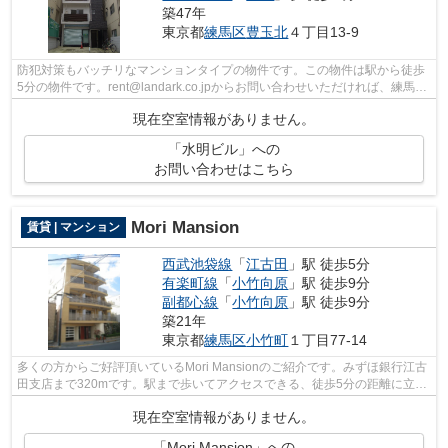
築47年
東京都
練馬区
豊玉北
４丁目13-9
防犯対策もバッチリなマンションタイプの物件です。この物件は駅から徒歩
5分の物件です。rent@landark.co.jpからお問い合わせいただければ、練馬区
にある物件情報をご提供いたします。...
現在空室情報がありません。
「水明ビル」への
お問い合わせはこちら
Mori Mansion
賃貸 | マンション
西武池袋線
「
江古田
」駅 徒歩5分
有楽町線
「
小竹向原
」駅 徒歩9分
副都心線
「
小竹向原
」駅 徒歩9分
築21年
東京都
練馬区
小竹町
１丁目77-14
多くの方からご好評頂いているMori Mansionのご紹介です。みずほ銀行江古
田支店まで320mです。駅まで歩いてアクセスできる、徒歩5分の距離に立地
する物件です。防犯対策もバッチリなマ...
現在空室情報がありません。
「Mori Mansion」への