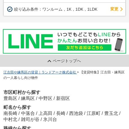
変更
絞り込み条件：
ワンルーム，1K，1DK，1LDK
ページトップへ
江古田や練馬区の賃貸｜ランドアーク株式会社
>
【賃貸特集】江古田・練馬区
の一人暮らし向け物件
市区町村から探す
豊島区
/
練馬区
/
中野区
/
新宿区
町名から探す
南長崎
/
中落合
/
上高田
/
長崎
/
西池袋
/
江原町
/
豊玉北
/
中村北
/
雑司が谷
/
氷川台
路線から探す