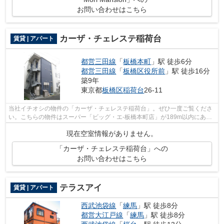
お問い合わせはこちら
カーザ・チェレステ稲荷台
賃貸 | アパート
都営三田線
「
板橋本町
」駅 徒歩6分
都営三田線
「
板橋区役所前
」駅 徒歩16分
築9年
東京都
板橋区
稲荷台
26-11
当社イチオシの物件の「カーザ・チェレステ稲荷台」。ぜひ一度ご覧くださ
い。こちらの物件はスーパー「ビッグ・エ-板橋本町店」が189m以内にあり
ます。2017年築の物件となっており、き...
現在空室情報がありません。
「カーザ・チェレステ稲荷台」への
お問い合わせはこちら
テラスアイ
賃貸 | アパート
西武池袋線
「
練馬
」駅 徒歩8分
都営大江戸線
「
練馬
」駅 徒歩8分