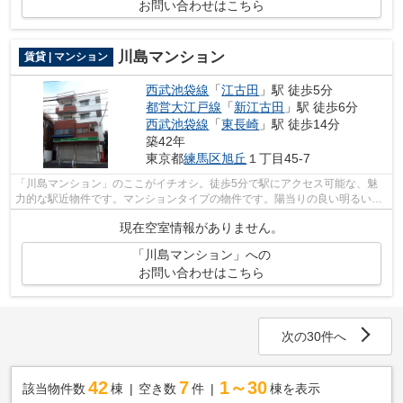
お問い合わせはこちら
川島マンション
賃貸 | マンション
西武池袋線
「
江古田
」駅 徒歩5分
都営大江戸線
「
新江古田
」駅 徒歩6分
西武池袋線
「
東長崎
」駅 徒歩14分
築42年
東京都
練馬区
旭丘
１丁目45-7
「川島マンション」のここがイチオシ。徒歩5分で駅にアクセス可能な、魅
力的な駅近物件です。マンションタイプの物件です。陽当りの良い明るい環
境が魅力の一押し物件となっています。...
現在空室情報がありません。
「川島マンション」への
お問い合わせはこちら
次の30件へ
42
7
1～30
該当物件数
棟
空き数
件
棟を表示