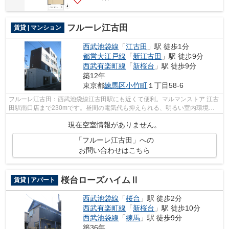
フルーレ江古田
賃貸 | マンション
西武池袋線
「
江古田
」駅 徒歩1分
都営大江戸線
「
新江古田
」駅 徒歩9分
西武有楽町線
「
新桜台
」駅 徒歩9分
築12年
東京都
練馬区
小竹町
１丁目58-6
フルーレ江古田：西武池袋線江古田駅にも近くて便利。マルマンストア 江古
田駅南口店まで230mです。昼間の電気代も抑えられる、明るい室内環境の
あるマンションです。駅まで1分と、駅...
現在空室情報がありません。
「フルーレ江古田」への
お問い合わせはこちら
桜台ローズハイムⅡ
賃貸 | アパート
西武池袋線
「
桜台
」駅 徒歩2分
西武有楽町線
「
新桜台
」駅 徒歩10分
西武池袋線
「
練馬
」駅 徒歩9分
築36年