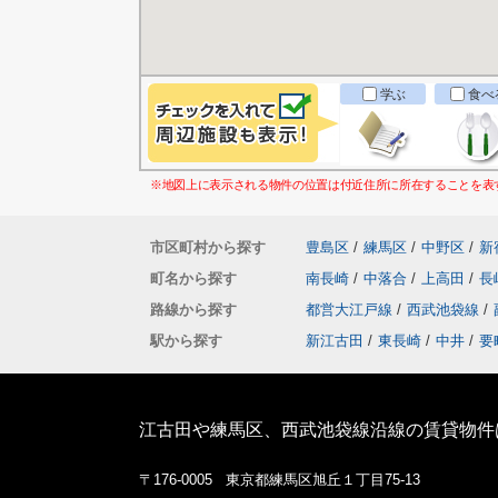
学ぶ
食べ
※地図上に表示される物件の位置は付近住所に所在することを表
市区町村から探す
豊島区
/
練馬区
/
中野区
/
新
町名から探す
南長崎
/
中落合
/
上高田
/
長
路線から探す
都営大江戸線
/
西武池袋線
/
駅から探す
新江古田
/
東長崎
/
中井
/
要
江古田や練馬区、西武池袋線沿線の賃貸物件
〒176-0005 東京都練馬区旭丘１丁目75-13