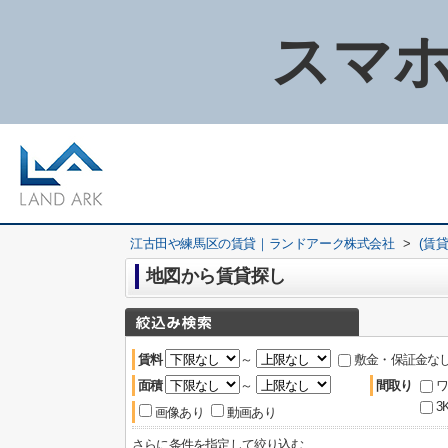
スマホ
江古田や練馬区の賃貸｜ランドアーク株式会社
>
(賃
地図から賃貸探し
賃料
～
敷金・保証金な
面積
～
間取り
ワ
3
画像あり
動画あり
さらに条件を指定して絞り込む