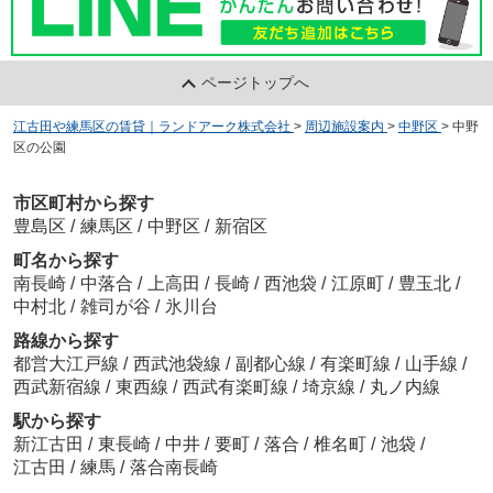
ページトップへ
江古田や練馬区の賃貸｜ランドアーク株式会社
>
周辺施設案内
>
中野区
>
中野
区の公園
市区町村から探す
豊島区
/
練馬区
/
中野区
/
新宿区
町名から探す
南長崎
/
中落合
/
上高田
/
長崎
/
西池袋
/
江原町
/
豊玉北
/
中村北
/
雑司が谷
/
氷川台
路線から探す
都営大江戸線
/
西武池袋線
/
副都心線
/
有楽町線
/
山手線
/
西武新宿線
/
東西線
/
西武有楽町線
/
埼京線
/
丸ノ内線
駅から探す
新江古田
/
東長崎
/
中井
/
要町
/
落合
/
椎名町
/
池袋
/
江古田
/
練馬
/
落合南長崎