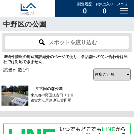
閲覧履歴
お気に入り
メニュー
0
0
中野区の公園
スポットを絞り込む
※物件情報の周辺施設紹介のページであり、各店舗への問い合わせは当
社では対応できません。
該当件数
1
件
江古田の森公園
東京都中野区江古田３丁目
都営大江戸線 新江古田駅
-