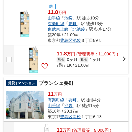
敷0
11.8
万円
山手線
「
池袋
」駅 徒歩10分
有楽町線
「
要町
」駅 徒歩13分
東武東上線
「
北池袋
」駅 徒歩17分
築20年 / 21.00㎡
東京都
豊島区
池袋
３丁目59-8
11.8
万
円
(管理費等：11,000円 )
0ヶ月
1ヶ月
敷金
礼金
7階 / 1K / 21.00㎡
ブランシェ要町
賃貸 | マンション
11
万円
有楽町線
「
要町
」駅 徒歩4分
山手線
「
池袋
」駅 徒歩15分
築18年 / 29.17㎡
東京都
豊島区
高松
１丁目6-13
11
万
円
(管理費等：5,000円 )