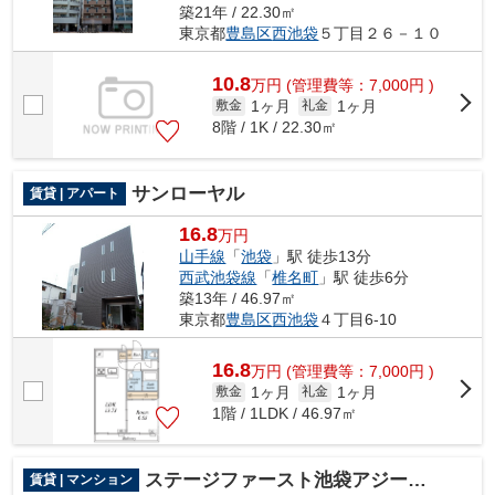
築21年 / 22.30㎡
東京都
豊島区
西池袋
５丁目２６－１０
10.8
万
円
(管理費等：7,000円 )
1ヶ月
1ヶ月
敷金
礼金
8階 / 1K / 22.30㎡
サンローヤル
賃貸 | アパート
16.8
万円
山手線
「
池袋
」駅 徒歩13分
西武池袋線
「
椎名町
」駅 徒歩6分
築13年 / 46.97㎡
東京都
豊島区
西池袋
４丁目6-10
16.8
万
円
(管理費等：7,000円 )
1ヶ月
1ヶ月
敷金
礼金
1階 / 1LDK / 46.97㎡
ステージファースト池袋アジールコート
賃貸 | マンション