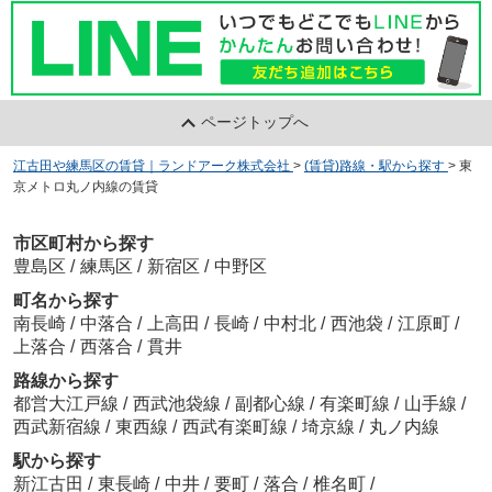
ページトップへ
江古田や練馬区の賃貸｜ランドアーク株式会社
>
(賃貸)路線・駅から探す
>
東
京メトロ丸ノ内線の賃貸
市区町村から探す
豊島区
/
練馬区
/
新宿区
/
中野区
町名から探す
南長崎
/
中落合
/
上高田
/
長崎
/
中村北
/
西池袋
/
江原町
/
上落合
/
西落合
/
貫井
路線から探す
都営大江戸線
/
西武池袋線
/
副都心線
/
有楽町線
/
山手線
/
西武新宿線
/
東西線
/
西武有楽町線
/
埼京線
/
丸ノ内線
駅から探す
新江古田
/
東長崎
/
中井
/
要町
/
落合
/
椎名町
/