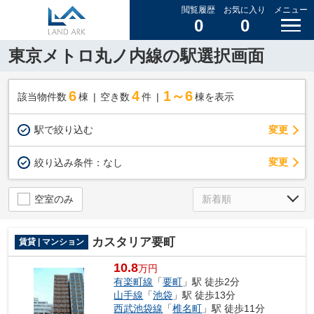
閲覧履歴
お気に入り
メニュー
0
0
東京メトロ丸ノ内線の駅選択画面
6
4
1～6
該当物件数
棟
空き数
件
棟を表示
駅で絞り込む
変更
変更
絞り込み条件：
なし
空室のみ
カスタリア要町
賃貸 | マンション
10.8
万円
有楽町線
「
要町
」駅 徒歩2分
山手線
「
池袋
」駅 徒歩13分
西武池袋線
「
椎名町
」駅 徒歩11分