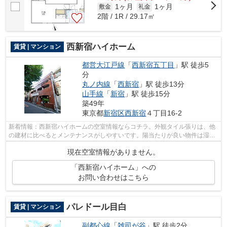
1ヶ月
1ヶ月
敷金
礼金
2階 / 1R / 29.17㎡
西新宿ハイホーム
賃貸 | マンション
都営大江戸線
「
西新宿五丁目
」駅 徒歩5
分
丸ノ内線
「
西新宿
」駅 徒歩13分
山手線
「
新宿
」駅 徒歩15分
築49年
東京都
新宿区
西新宿
４丁目16-2
新着情報：西新宿ハイホームの空室情報ならコチラ。外観タイル張りは、他
の建材に比べるとメンテナンスがしやすいです。陽当たりが良い物件は湿気
も少なくすむので清潔さを保てます。...
現在空室情報がありません。
「西新宿ハイホーム」への
お問い合わせはこちら
パレドール目白
賃貸 | マンション
副都心線
「
雑司が谷
」駅 徒歩2分