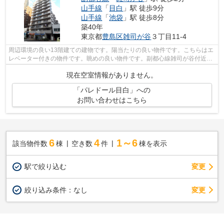
山手線
「
目白
」駅 徒歩9分
山手線
「
池袋
」駅 徒歩8分
築40年
東京都
豊島区
雑司が谷
３丁目11-4
周辺環境の良い13階建ての建物です。陽当たりの良い物件です。こちらはエ
レベーター付きの物件です。眺めの良い物件です。副都心線雑司が谷付近の
賃貸情報を、当社スタッフが詳しくご...
現在空室情報がありません。
「パレドール目白」への
お問い合わせはこちら
6
4
1～6
該当物件数
棟
空き数
件
棟を表示
駅で絞り込む
変更
変更
絞り込み条件：
なし