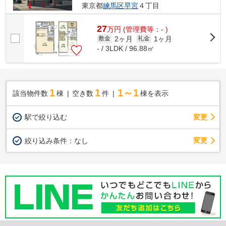
東京都
練馬区
早宮
４丁目
27
万
円
(管理費等：- )
2ヶ月
1ヶ月
敷金
礼金
- / 3LDK / 96.88㎡
1
1
1～1
該当物件数
棟
空き数
件
棟を表示
駅で絞り込む
変更
変更
絞り込み条件：
なし