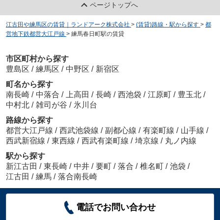
ページトップへ
江古田や練馬区の賃貸｜ランドアーク株式会社
>
(賃貸)路線・駅から探す
>
都
営地下鉄都営大江戸線
>
練馬春日町駅の賃貸
市区町村から探す
豊島区
/
練馬区
/
中野区
/
新宿区
町名から探す
南長崎
/
中落合
/
上高田
/
長崎
/
西池袋
/
江原町
/
豊玉北
/
中村北
/
雑司が谷
/
氷川台
路線から探す
都営大江戸線
/
西武池袋線
/
副都心線
/
有楽町線
/
山手線
/
西武新宿線
/
東西線
/
西武有楽町線
/
埼京線
/
丸ノ内線
駅から探す
新江古田
/
東長崎
/
中井
/
要町
/
落合
/
椎名町
/
池袋
/
江古田
/
練馬
/
落合南長崎
電話でお問い合わせ