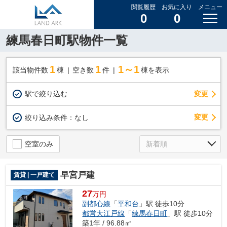
閲覧履歴
お気に入り
メニュー
0
0
練馬春日町駅物件一覧
1
1
1～1
該当物件数
棟
空き数
件
棟を表示
駅で絞り込む
変更
変更
絞り込み条件：
なし
空室のみ
早宮戸建
賃貸 | 一戸建て
27
万円
副都心線
「
平和台
」駅 徒歩10分
都営大江戸線
「
練馬春日町
」駅 徒歩10分
築1年 / 96.88㎡