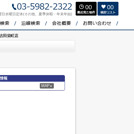
00
00
曜日水曜日定休(その他、夏季休暇・年末年始)
古田栄町店
情報
MAP
▼