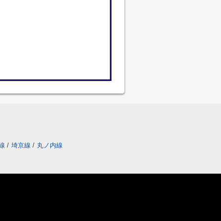
町線
/
埼京線
/
丸ノ内線