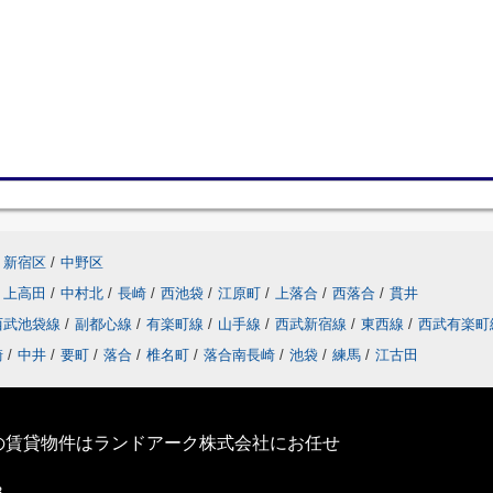
新宿区
/
中野区
上高田
/
中村北
/
長崎
/
西池袋
/
江原町
/
上落合
/
西落合
/
貫井
西武池袋線
/
副都心線
/
有楽町線
/
山手線
/
西武新宿線
/
東西線
/
西武有楽
崎
/
中井
/
要町
/
落合
/
椎名町
/
落合南長崎
/
池袋
/
練馬
/
江古田
の賃貸物件はランドアーク株式会社にお任せ
3