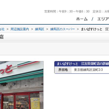
営業時間：
午前9：30～午後6：30
定休日：
火
会社
>
周辺施設案内
>
練馬区
>
練馬区のスーパー
>
まいばすけっと 江
店
まいばすけっと 江古田栄町店の詳細
所在地
東京都練馬区栄町2-3