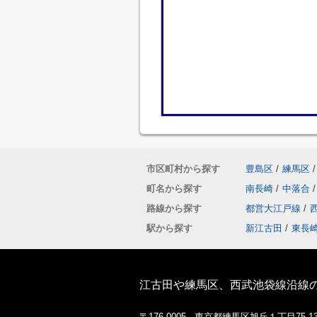
市区町村から探す
豊島区
/
練馬区
/
町名から探す
南長崎
/
中落合
/
路線から探す
都営大江戸線
/
駅から探す
新江古田
/
東長
江古田や練馬区、西武池袋線沿線
〒176-0005 東京都練馬区旭丘１丁目75-1