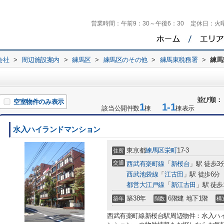
営業時間：
午前9：30～午後6：30
定休日：
火
会社
>
周辺施設案内
>
練馬区
>
練馬区のその他
>
練馬東税務署
>
練馬
並び順：
空室物件のみ表示
1
1-1
該当公開件数
棟
棟表示
水入ハイランドマンション
東京都
練馬区
栄町
17-3
住所
交通
西武有楽町線
「
新桜台
」駅 徒歩3
西武池袋線
「
江古田
」駅 徒歩6分
都営大江戸線
「
新江古田
」駅 徒歩
築38年
6階建 地下1階
築年
階数
構
西武有楽町線新桜台駅周辺物件：水入ハ