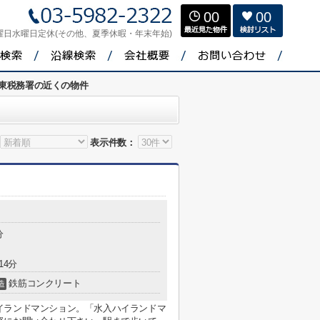
00
00
曜日水曜日定休(その他、夏季休暇・年末年始)
東税務署の近くの物件
表示件数：
分
14分
鉄筋コンクリート
造
イランドマンション。「水入ハイランドマ