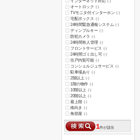
インターネット対応
(-)
オートロック
(-)
TVモニタ付インターホン
(-)
宅配ボックス
(-)
24時間緊急通報システム
(-)
ディンプルキー
(-)
防犯カメラ
(-)
24時間有人管理
(-)
フロントサービス
(-)
24時間ゴミ出し可
(-)
住戸内覧可能
(-)
コンシェルジュサービス
(-)
駐車場あり
(-)
2階以上
(-)
1階の物件
(-)
10階以上
(-)
20階以上
(-)
最上階
(-)
南向き
(-)
角部屋
(-)
1
件が該当