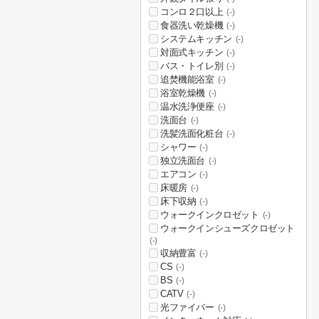
コンロ２口以上
(-)
食器洗い乾燥機
(-)
システムキッチン
(-)
対面式キッチン
(-)
バス・トイレ別
(-)
追焚機能浴室
(-)
浴室乾燥機
(-)
温水洗浄便座
(-)
洗面台
(-)
洗髪洗面化粧台
(-)
シャワー
(-)
独立洗面台
(-)
エアコン
(-)
床暖房
(-)
床下収納
(-)
ウォークインクロゼット
(-)
ウォークインシューズクロゼット
(-)
収納豊富
(-)
CS
(-)
BS
(-)
CATV
(-)
光ファイバー
(-)