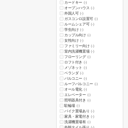
カードキー
(-)
オープンハウス
(-)
外国人可
(-)
ガスコンロ設置可
(-)
ルームシェア可
(-)
学生向け
(-)
カップル向け
(-)
女性向け
(-)
ファミリー向け
(-)
室内洗濯機置場
(-)
フローリング
(-)
ロフト付き
(-)
メゾネット
(-)
ベランダ
(-)
バルコニー
(-)
ルーフバルコニー
(-)
オール電化
(-)
エレベーター
(-)
照明器具付き
(-)
駐輪場
(-)
バイク置場あり
(-)
家具・家電付き
(-)
洗濯機置場有
(-)
外観タイル張り
(-)