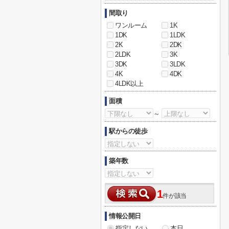
間取り
ワンルーム
1K
1DK
1LDK
2K
2DK
2LDK
3K
3DK
3LDK
4K
4DK
4LDK以上
面積
～
駅からの徒歩
築年数
1
件が該当
情報公開日
指定しない
本日