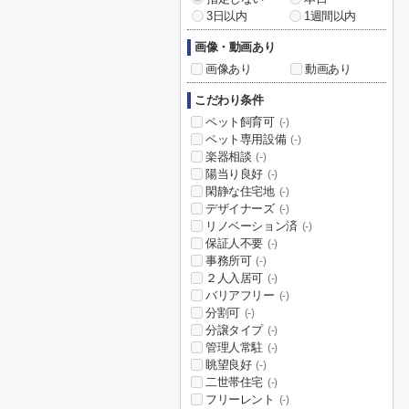
3日以内
1週間以内
画像・動画あり
画像あり
動画あり
こだわり条件
ペット飼育可
(-)
ペット専用設備
(-)
楽器相談
(-)
陽当り良好
(-)
閑静な住宅地
(-)
デザイナーズ
(-)
リノベーション済
(-)
保証人不要
(-)
事務所可
(-)
２人入居可
(-)
バリアフリー
(-)
分割可
(-)
分譲タイプ
(-)
管理人常駐
(-)
眺望良好
(-)
二世帯住宅
(-)
フリーレント
(-)