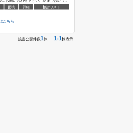
にお問い合わせ下さい。駅まで歩いて...
面積
詳細
検討リスト
はこちら
1
1-1
該当公開件数
棟
棟表示