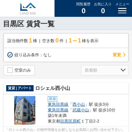
閲覧履歴
お気に入り
メニュー
0
0
目黒区 賃貸一覧
1
0
1～1
該当物件数
棟
空き数
件
棟を表示
変更
絞り込み条件：
なし
空室のみ
ロシェル西小山
賃貸 | アパート
新築
東急目黒線
「
西小山
」駅 徒歩3分
東急目黒線
「
武蔵小山
」駅 徒歩10分
築1年未満
東京都
目黒区
原町
１丁目2-2
「ロシェル西小山」の物件情報をお探しならお気軽にお問い合わせ下さい。