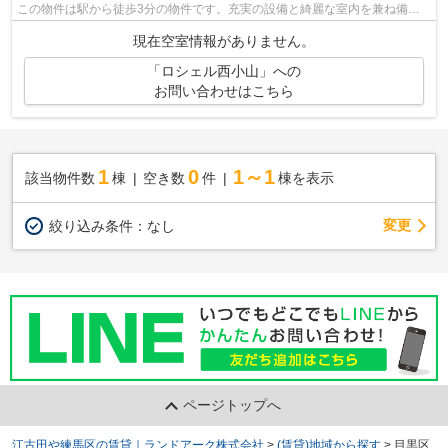
この物件は駅から徒歩3分の物件です。充実の設備と綺麗な室内を兼ね備え
た、2026年築の物件です。こちらの物件...
現在空室情報がありません。
「ロシェル西小山」への
お問い合わせはこちら
1
0
1～1
該当物件数
棟
空き数
件
棟を表示
変更
絞り込み条件：
なし
ページトップへ
江古田や練馬区の賃貸｜ランドアーク株式会社
>
(賃貸)地域から探す
>
目黒区