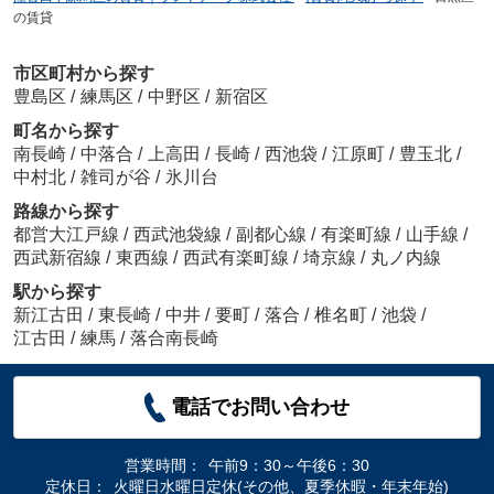
の賃貸
市区町村から探す
豊島区
/
練馬区
/
中野区
/
新宿区
町名から探す
南長崎
/
中落合
/
上高田
/
長崎
/
西池袋
/
江原町
/
豊玉北
/
中村北
/
雑司が谷
/
氷川台
路線から探す
都営大江戸線
/
西武池袋線
/
副都心線
/
有楽町線
/
山手線
/
西武新宿線
/
東西線
/
西武有楽町線
/
埼京線
/
丸ノ内線
駅から探す
新江古田
/
東長崎
/
中井
/
要町
/
落合
/
椎名町
/
池袋
/
江古田
/
練馬
/
落合南長崎
電話でお問い合わせ
営業時間：
午前9：30～午後6：30
定休日：
火曜日水曜日定休(その他、夏季休暇・年末年始)