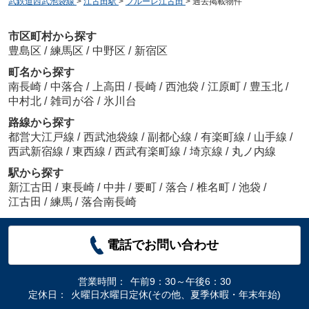
武鉄道西武池袋線
>
江古田駅
>
フルーレ江古田
>
過去掲載物件
市区町村から探す
豊島区
/
練馬区
/
中野区
/
新宿区
町名から探す
南長崎
/
中落合
/
上高田
/
長崎
/
西池袋
/
江原町
/
豊玉北
/
中村北
/
雑司が谷
/
氷川台
路線から探す
都営大江戸線
/
西武池袋線
/
副都心線
/
有楽町線
/
山手線
/
西武新宿線
/
東西線
/
西武有楽町線
/
埼京線
/
丸ノ内線
駅から探す
新江古田
/
東長崎
/
中井
/
要町
/
落合
/
椎名町
/
池袋
/
江古田
/
練馬
/
落合南長崎
電話でお問い合わせ
営業時間：
午前9：30～午後6：30
定休日：
火曜日水曜日定休(その他、夏季休暇・年末年始)