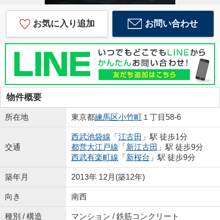
お気に入り追加
お問い合わせ
物件概要
所在地
東京都
練馬区
小竹町
１丁目58-6
西武池袋線
「
江古田
」駅 徒歩1分
交通
都営大江戸線
「
新江古田
」駅 徒歩9分
西武有楽町線
「
新桜台
」駅 徒歩9分
築年月
2013年 12月(築12年)
向き
南西
種別 / 構造
マンション / 鉄筋コンクリート