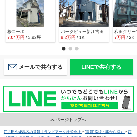
桜コーポ
パークビュー新江古田
7.04
万
円
/ 3.92坪
8.2
万
円
/ 1K
7
万
円
/ 2K
メールで共有する
LINEで共有する
ページトップへ
江古田や練馬区の賃貸｜ランドアーク株式会社
>
(賃貸)路線・駅から探す
>
西