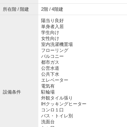
所在階 / 階建
2階 / 4階建
陽当り良好
単身者入居
学生向け
女性向け
室内洗濯機置場
フローリング
バルコニー
都市ガス
公営水道
公共下水
エレベーター
電気有
設備条件
駐輪場
外観タイル張り
IHクッキングヒーター
コンロ１口
バス・トイレ別
洗面台