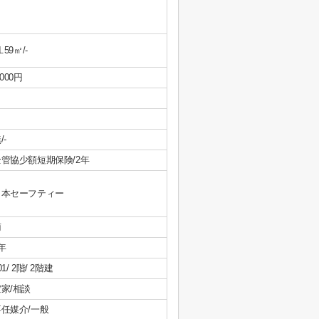
1.59㎡/-
,000円
/-
全管協少額短期保険/2年
日本セーフティー
南
年
01/ 2階/ 2階建
家/相談
専任媒介/一般