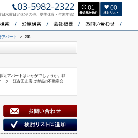
01
00
曜日水曜日定休(その他、夏季休暇・年末年始)
崎アパート
>
201
駅近アパートはいかがでしょうか。駐
アーク 江古田支店は地域の不動産会