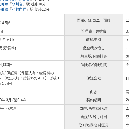
楽町線
「
氷川台
」駅 徒歩10分
楽町線
「
小竹向原
」駅 徒歩12分
面積/バルコニー面積
1
 4.5帖
7万円
管理費・共益費
3
月/1ヶ月/-
償却/敷引
-/-
月(新賃料)
敷金積み増し
-
駐車場/月額料金
無
6,000円
保険名/保険期間
加入/
保証料【保証人有：総賃料の
0％、保証人無：総賃料の70％】 以後１
保証会社
毎１万円
向き
75年 3月 (築51年)
契約期間
2
パート/木造
部屋/所在階/階建
2
現況/入居可能日
空
取引態様/賃貸区分