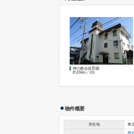
神の教会保育園
約156m／2分
物件概要
所在地
東
西