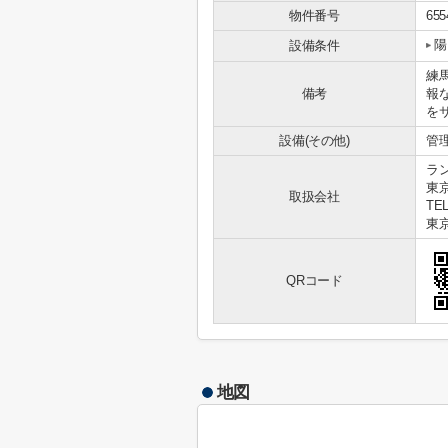
物件番号
655
陽
設備条件
練
備考
報
をサ
設備(その他)
管
ラ
東京
取扱会社
TEL
東京
QRコード
地図