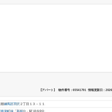
【アパート】
物件番号：65541791
情報更新日：2026
京都
練馬区
羽沢
２丁目１３－１１
武有楽町線
「
新桜台
」駅 徒歩9分