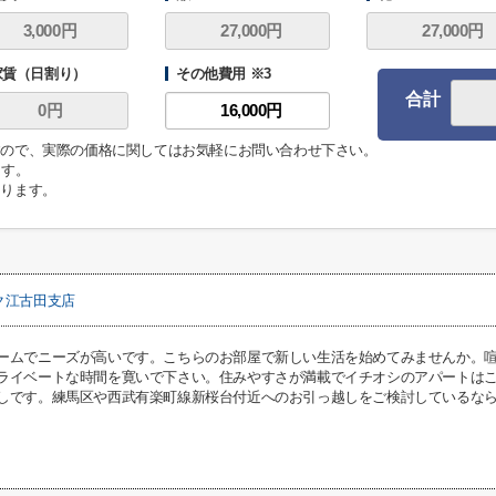
家賃（日割り）
その他費用 ※3
合計
ますので、実際の価格に関してはお気軽にお問い合わせ下さい。
ます。
なります。
ク江古田支店
ームでニーズが高いです。こちらのお部屋で新しい生活を始めてみませんか。
ライベートな時間を寛いで下さい。住みやすさが満載でイチオシのアパートは
しです。練馬区や西武有楽町線新桜台付近へのお引っ越しをご検討しているな