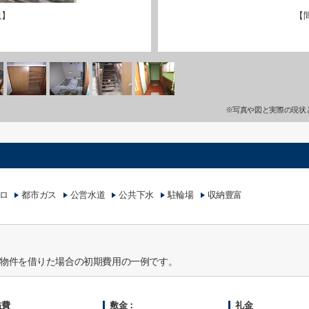
観】
【
※写真や図と実際の現状
ロ
都市ガス
公営水道
公共下水
駐輪場
収納豊富
物件を借りた場合の初期費用の一例です。
益費
敷金：
礼金