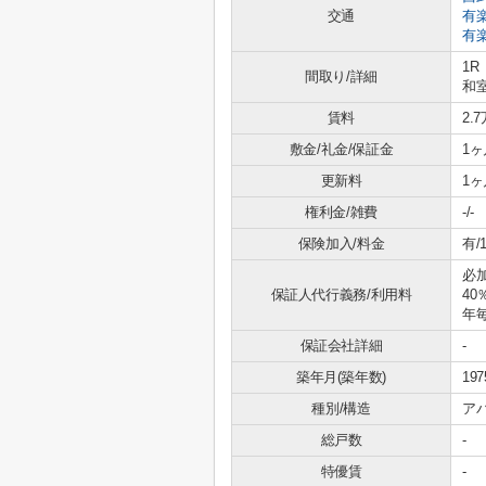
交通
有
有
1R
間取り/詳細
和室
賃料
2.
敷金/礼金/保証金
1ヶ
更新料
1ヶ
権利金/雑費
-/-
保険加入/料金
有/1
必
保証人代行義務/利用料
4
年
保証会社詳細
-
築年月(築年数)
19
種別/構造
ア
総戸数
-
特優賃
-