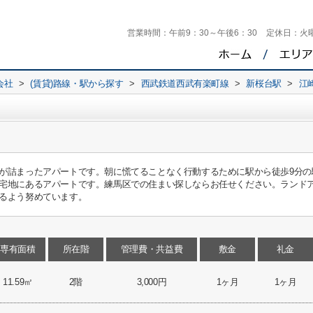
営業時間：
午前9：30～午後6：30
定休日：
火
会社
>
(賃貸)路線・駅から探す
>
西武鉄道西武有楽町線
>
新桜台駅
>
江
が詰まったアパートです。朝に慌てることなく行動するために駅から徒歩9分の
宅地にあるアパートです。練馬区での住まい探しならお任せください。ランド
るよう努めています。
専有面積
所在階
管理費・共益費
敷金
礼金
11.59㎡
2階
3,000円
1ヶ月
1ヶ月