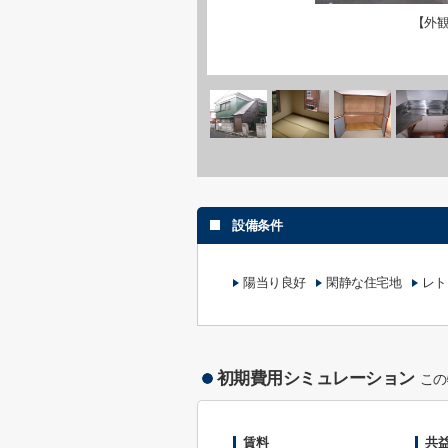
【外
設備条件
陽当り良好
閑静な住宅地
レト
初期費用シミュレーション
この
賃料
共