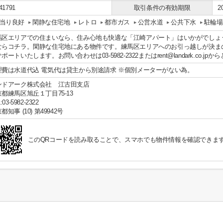
41791
取引条件の有効期限
2
当り良好
閑静な住宅地
レトロ
都市ガス
公営水道
公共下水
駐輪場
馬区エリアでの住まいなら、住み心地も快適な「江崎アパート」はいかがでしょ
ならコチラ。閑静な住宅地にある物件です。練馬区エリアへのお引っ越しが決ま
ポートいたします。お問い合わせは03-5982-2322またはrent@landark.co.jp
理費は水道代込 電気代は貸主から別途請求 ※個別メーターがない為。
ンドアーク株式会社 江古田支店
都練馬区旭丘１丁目75-13
:03-5982-2322
都知事 (10) 第49942号
このQRコードを読み取ることで、スマホでも物件情報を確認できま