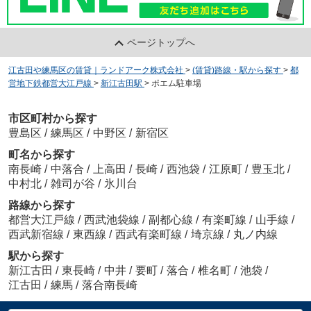
ページトップへ
江古田や練馬区の賃貸｜ランドアーク株式会社
>
(賃貸)路線・駅から探す
>
都
営地下鉄都営大江戸線
>
新江古田駅
>
ポエム駐車場
市区町村から探す
豊島区
/
練馬区
/
中野区
/
新宿区
町名から探す
南長崎
/
中落合
/
上高田
/
長崎
/
西池袋
/
江原町
/
豊玉北
/
中村北
/
雑司が谷
/
氷川台
路線から探す
都営大江戸線
/
西武池袋線
/
副都心線
/
有楽町線
/
山手線
/
西武新宿線
/
東西線
/
西武有楽町線
/
埼京線
/
丸ノ内線
駅から探す
新江古田
/
東長崎
/
中井
/
要町
/
落合
/
椎名町
/
池袋
/
江古田
/
練馬
/
落合南長崎