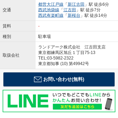
都営大江戸線
「
新江古田
」駅 徒歩6分
交通
西武池袋線
「
江古田
」駅 徒歩7分
西武有楽町線
「
新桜台
」駅 徒歩14分
賃料
-
種別
駐車場
ランドアーク株式会社 江古田支店
東京都練馬区旭丘１丁目75-13
取扱会社
TEL:03-5982-2322
東京都知事 (10) 第49942号
お問い合わせ(無料)