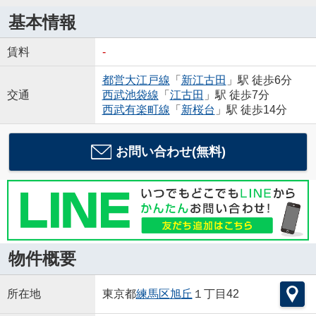
基本情報
賃料
-
都営大江戸線
「
新江古田
」駅 徒歩6分
交通
西武池袋線
「
江古田
」駅 徒歩7分
西武有楽町線
「
新桜台
」駅 徒歩14分
お問い合わせ(無料)
物件概要
所在地
東京都
練馬区
旭丘
１丁目42