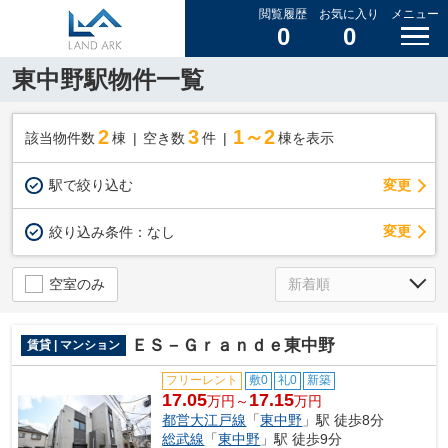
閲覧履歴
お気に入り
メニュー
0
0
東中野駅物件一覧
2
3
1～2
該当物件数
棟
空き数
件
棟を表示
駅で絞り込む
変更
変更
絞り込み条件：
なし
空室のみ
ＥＳ－Ｇｒａｎｄｅ東中野
賃貸 | マンション
フリーレント
敷0
礼0
新築
17.05
17.15
万円～
万円
都営大江戸線
「
東中野
」駅 徒歩8分
総武線
「
東中野
」駅 徒歩9分