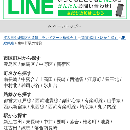
ページトップへ
江古田や練馬区の賃貸｜ランドアーク株式会社
>
(賃貸)路線・駅から探す
>
JR
総武線
>
東中野駅の賃貸
市区町村から探す
豊島区
/
練馬区
/
中野区
/
新宿区
町名から探す
南長崎
/
中落合
/
上高田
/
長崎
/
西池袋
/
江原町
/
豊玉北
/
中村北
/
雑司が谷
/
氷川台
路線から探す
都営大江戸線
/
西武池袋線
/
副都心線
/
有楽町線
/
山手線
/
西武新宿線
/
東西線
/
西武有楽町線
/
埼京線
/
丸ノ内線
駅から探す
新江古田
/
東長崎
/
中井
/
要町
/
落合
/
椎名町
/
池袋
/
江古田
/
練馬
/
落合南長崎