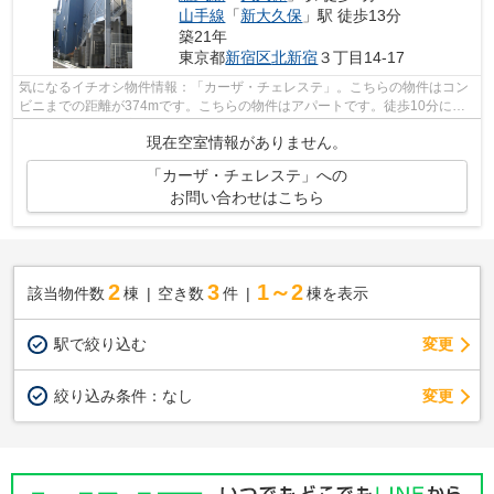
山手線
「
新大久保
」駅 徒歩13分
築21年
東京都
新宿区
北新宿
３丁目14-17
気になるイチオシ物件情報：「カーザ・チェレステ」。こちらの物件はコン
ビニまでの距離が374mです。こちらの物件はアパートです。徒歩10分に駅
のある、ニーズの高い物件です。ランド...
現在空室情報がありません。
「カーザ・チェレステ」への
お問い合わせはこちら
2
3
1～2
該当物件数
棟
空き数
件
棟を表示
駅で絞り込む
変更
変更
絞り込み条件：
なし