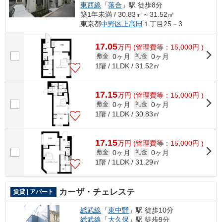
東西線
「
落合
」駅 徒歩8分
築1年未満 / 30.83㎡～31.52㎡
東京都
中野区
上高田
１丁目25－3
17.05
万
円
(管理費等：15,000円 )
0ヶ月
0ヶ月
敷金
礼金
1階 / 1LDK / 31.52㎡
17.15
万
円
(管理費等：15,000円 )
0ヶ月
0ヶ月
敷金
礼金
1階 / 1LDK / 30.83㎡
17.15
万
円
(管理費等：15,000円 )
0ヶ月
0ヶ月
敷金
礼金
1階 / 1LDK / 31.29㎡
カーザ・チェレステ
賃貸 | アパート
総武線
「
東中野
」駅 徒歩10分
総武線
「
大久保
」駅 徒歩9分