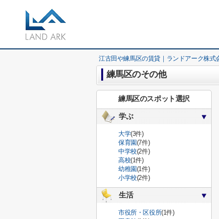
江古田や練馬区の賃貸｜ランドアーク株式
練馬区のその他
練馬区のスポット選択
学ぶ
大学
(3件)
保育園
(7件)
中学校
(2件)
高校
(1件)
幼稚園
(1件)
小学校
(2件)
生活
市役所・区役所
(1件)