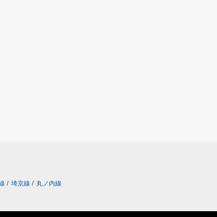
町線
/
埼京線
/
丸ノ内線