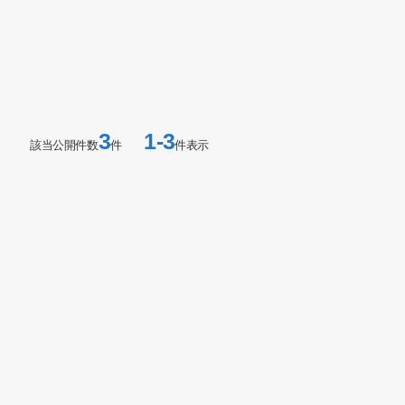
3
1-3
該当公開件数
件
件表示