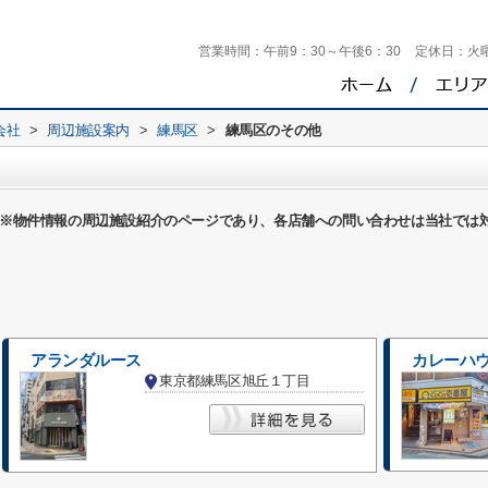
営業時間：
午前9：30～午後6：30
定休日：
火
会社
>
周辺施設案内
>
練馬区
>
練馬区のその他
※物件情報の周辺施設紹介のページであり、各店舗への問い合わせは当社では
アランダルース
東京都練馬区旭丘１丁目