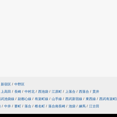
新宿区
/
中野区
上高田
/
長崎
/
中村北
/
西池袋
/
江原町
/
上落合
/
西落合
/
貫井
西武池袋線
/
副都心線
/
有楽町線
/
山手線
/
西武新宿線
/
東西線
/
西武有楽
崎
/
中井
/
要町
/
落合
/
椎名町
/
落合南長崎
/
池袋
/
練馬
/
江古田