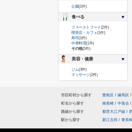
公園
(1件)
食べる
ファーストフード
(2件)
喫茶店・カフェ
(1件)
寿司
(1件)
中華料理
(1件)
その他
(3件)
美容・健康
ジム
(3件)
マッサージ
(2件)
市区町村から探す
豊島区
/
練馬区
/
町名から探す
南長崎
/
中落合
/
路線から探す
都営大江戸線
/
駅から探す
新江古田
/
東長