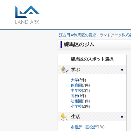
江古田や練馬区の賃貸｜ランドアーク株式
練馬区のジム
練馬区のスポット選択
学ぶ
大学
(3件)
保育園
(7件)
中学校
(2件)
高校
(1件)
幼稚園
(1件)
小学校
(2件)
生活
市役所・区役所
(1件)