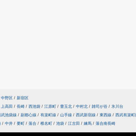
中野区
/
新宿区
上高田
/
長崎
/
西池袋
/
江原町
/
豊玉北
/
中村北
/
雑司が谷
/
氷川台
西武池袋線
/
副都心線
/
有楽町線
/
山手線
/
西武新宿線
/
東西線
/
西武有楽
崎
/
中井
/
要町
/
落合
/
椎名町
/
池袋
/
江古田
/
練馬
/
落合南長崎