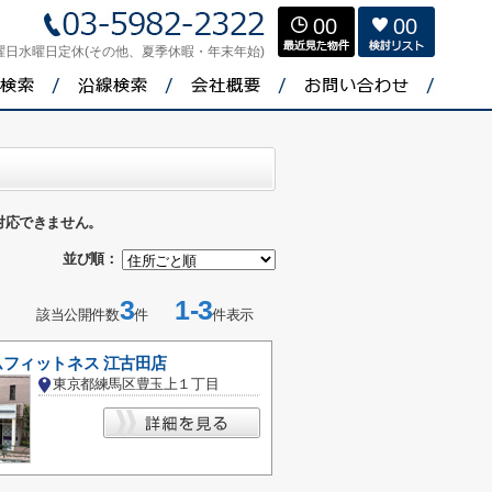
00
00
曜日水曜日定休(その他、夏季休暇・年末年始)
対応できません。
並び順：
3
1-3
該当公開件数
件
件表示
フィットネス 江古田店
東京都練馬区豊玉上１丁目