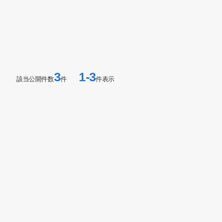
3
1-3
該当公開件数
件
件表示