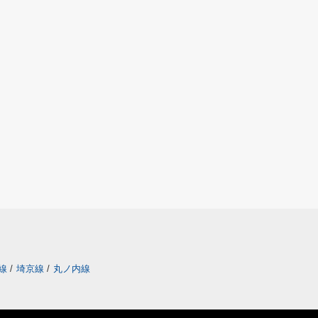
町線
/
埼京線
/
丸ノ内線