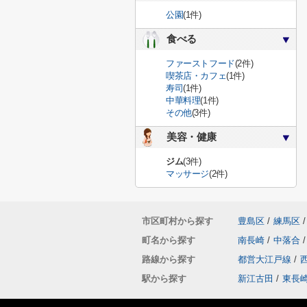
公園
(1件)
食べる
ファーストフード
(2件)
喫茶店・カフェ
(1件)
寿司
(1件)
中華料理
(1件)
その他
(3件)
美容・健康
ジム
(3件)
マッサージ
(2件)
市区町村から探す
豊島区
/
練馬区
/
町名から探す
南長崎
/
中落合
/
路線から探す
都営大江戸線
/
駅から探す
新江古田
/
東長