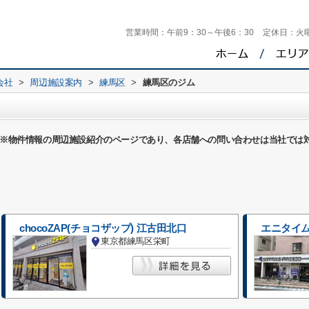
営業時間：
午前9：30～午後6：30
定休日：
火
会社
>
周辺施設案内
>
練馬区
>
練馬区のジム
※物件情報の周辺施設紹介のページであり、各店舗への問い合わせは当社では
chocoZAP(チョコザップ) 江古田北口
エニタイム
東京都練馬区栄町