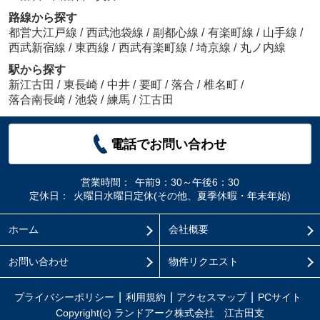
路線から探す
都営大江戸線
/
西武池袋線
/
副都心線
/
有楽町線
/
山手線
/
西武新宿線
/
東西線
/
西武有楽町線
/
埼京線
/
丸ノ内線
駅から探す
新江古田
/
東長崎
/
中井
/
要町
/
落合
/
椎名町
/
落合南長崎
/
池袋
/
練馬
/
江古田
電話でお問い合わせ
営業時間：
午前9：30～午後6：30
定休日：
火曜日水曜日定休(その他、夏季休暇・年末年始)
ホーム
会社概要
お問い合わせ
物件リクエスト
プライバシーポリシー
利用規約
アクセスマップ
PCサイト
Copyright(c) ランドアーク株式会社 江古田支