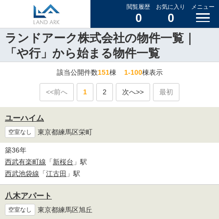
閲覧履歴
お気に入り
メニュー
0
0
ランドアーク株式会社の物件一覧｜
「や行」から始まる物件一覧
該当公開件数
151
棟
1-100
棟表示
<<前へ
1
2
次へ>>
最初
ユーハイム
東京都練馬区栄町
空室なし
築36年
西武有楽町線
「
新桜台
」駅
西武池袋線
「
江古田
」駅
八木アパート
東京都練馬区旭丘
空室なし