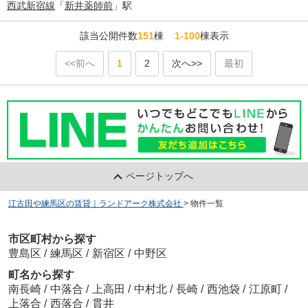
西武新宿線
「
新井薬師前
」駅
該当公開件数
151
棟
1-100
棟表示
<<前へ
1
2
次へ>>
最初
ページトップへ
江古田や練馬区の賃貸｜ランドアーク株式会社
>
物件一覧
市区町村から探す
豊島区
/
練馬区
/
新宿区
/
中野区
町名から探す
南長崎
/
中落合
/
上高田
/
中村北
/
長崎
/
西池袋
/
江原町
/
上落合
/
西落合
/
貫井