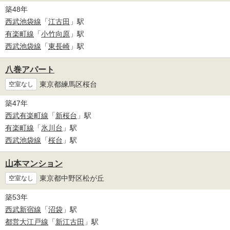
築48年
西武池袋線
「
江古田
」駅
有楽町線
「
小竹向原
」駅
西武池袋線
「
東長崎
」駅
八巻アパート
東京都練馬区桜台
空室なし
築47年
西武有楽町線
「
新桜台
」駅
有楽町線
「
氷川台
」駅
西武池袋線
「
桜台
」駅
山本マンション
東京都中野区松が丘
空室なし
築53年
西武新宿線
「
沼袋
」駅
都営大江戸線
「
新江古田
」駅