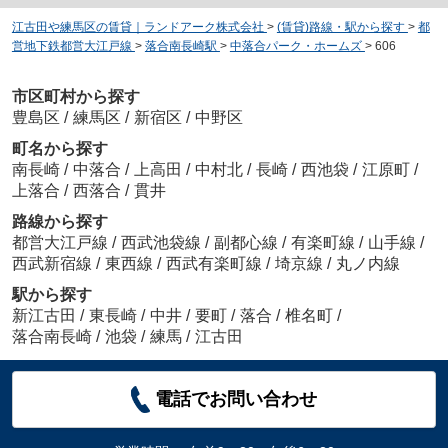
江古田や練馬区の賃貸｜ランドアーク株式会社
>
(賃貸)路線・駅から探す
>
都
営地下鉄都営大江戸線
>
落合南長崎駅
>
中落合パーク・ホームズ
>
606
市区町村から探す
豊島区
/
練馬区
/
新宿区
/
中野区
町名から探す
南長崎
/
中落合
/
上高田
/
中村北
/
長崎
/
西池袋
/
江原町
/
上落合
/
西落合
/
貫井
路線から探す
都営大江戸線
/
西武池袋線
/
副都心線
/
有楽町線
/
山手線
/
西武新宿線
/
東西線
/
西武有楽町線
/
埼京線
/
丸ノ内線
駅から探す
新江古田
/
東長崎
/
中井
/
要町
/
落合
/
椎名町
/
落合南長崎
/
池袋
/
練馬
/
江古田
電話でお問い合わせ