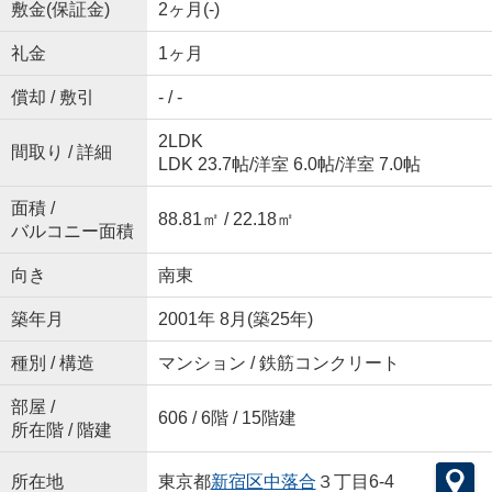
敷金(保証金)
2ヶ月(-)
礼金
1ヶ月
償却 / 敷引
- / -
2LDK
間取り / 詳細
LDK 23.7帖
/
洋室 6.0帖
/
洋室 7.0帖
面積 /
88.81㎡ / 22.18㎡
バルコニー面積
向き
南東
築年月
2001年 8月(築25年)
種別 / 構造
マンション / 鉄筋コンクリート
部屋 /
606 / 6階 / 15階建
所在階 / 階建
所在地
東京都
新宿区
中落合
３丁目6-4