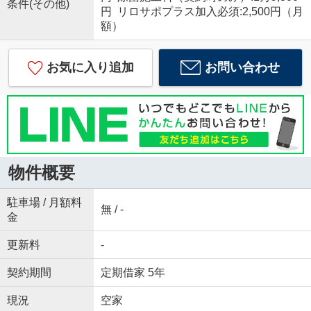
条件(その他)
円 リロサポプラス加入必須:2,500円（月
額）
お気に入り追加
お問い合わせ
物件概要
駐車場 / 月額料
無 / -
金
更新料
-
契約期間
定期借家 5年
現況
空家