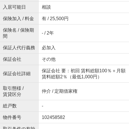
入居可能日
相談
保険加入 / 料金
有 / 25,500円
保険名 / 保険期
- / 2年
間
保証人代行義務
必加入
保証会社
その他
保証会社 要：初回 賃料総額100％＋月額
保証会社詳細
賃料総額2％（最低1,000円）
取引態様 /
仲介 / 定期借家権
賃貸区分
総戸数
-
物件番号
102458582
取引条件の有効